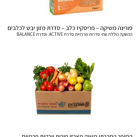
פורינה משיקה – פריסקיז כלב – סדרת מזון יבש לכלבים
ההשקה כוללת שתי סדרות מרכזיות סדרת ACTIVE וסדרת BALANCE
הסופר החברתי משיק מארזי פירות וירקות פרמיום