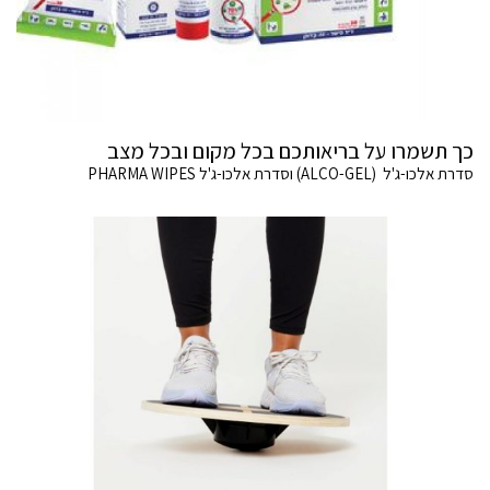
כך תשמרו על בריאותכם בכל מקום ובכל מצב
סדרת אלכו-ג'ל (ALCO-GEL) וסדרת אלכו-ג'ל PHARMA WIPES