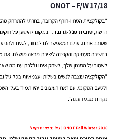
ONOT – F/W 17/18
"בקולקציית הסתיו-חורף הקרובה, בחרתי להתרחק מה
הרשת,
טובית סגל-גרובר.
"במקום להישען על חוקים ו
שסובב אותנו. עולם המאפשר לנו לבחור, לגעת ולהביע א
בחשיבה מעמיקה והקפדה ליצירת מראה מושלם. את ממ
לשמור על הסגנון שלך, לשחק איתו וללכת עם מה שאת מ
"הקולקציה עוצבה לנשים בשלות ועצמאיות בכל גיל וב
ולטעם המקומי. עם זאת העיצובים יהיו תמיד בעלי השפע
נקודת מבט רעננה".
ONOT Fall Winter 2018 | צילום: שי יחזקאל
אוסף החורף עוצב במיוחד עבור הנשים שלנו, מבל