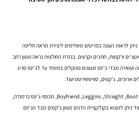
 ניתן לראות העונה בפריטים משלימים ליצירת מראה חליפה
טצ'ים ורקמות, חתכים וקרעים. בגזרת החולצות נראה מגוון רחב
ועשירה מבדי ג'ינס מגוונים מהקלים במיוחד עד לג'ינס סריג
 ארוכים, ג'קטים, סוויטשירטס ועוד.
בגזרת מכנסי הג'ינס יורחב היצע הגזרות. Boyfriend ,Leggins ,Straight ,Boot cut ,Skinny, מכנסי ג'ינס ברמודה,
וד ניתן למצוא בקולקציית הדנים מגוון ג'קטים מבד הג'ינס