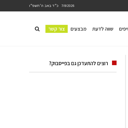
כ״ד באב ה׳תשפ״ו
7/8/2026
פים
שווה לדעת
מבצעים
צור קשר
רוצים להתעדכן גם בפייסבוק?