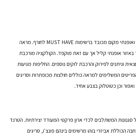
החליפות המחויטות שמזכירות מראה קרייריסטי קלאסי ואופנתי מקום מכובד ברשימות MUST HAVE לחורף. מראה
ר באזור אופנתי קליל אך עם זאת מוקפד. הקולקציה מורכבת
ית וניתנים לפירוק והרכבת לוקים נוספים. החליפות מגיעות
 הפריטים המשלימים למראה כוללים חולצות מכופתרות וסריגים
ואפור וכן כטוטלוק בצבע אחיד.
של סגנונות המשתלבים לכדי ארון פרקטי המעודד יצירתיות. הטרנד
רחבה הכוללת אביזרי בוהו מרשימים בינהם פונצ'ו, סריגים