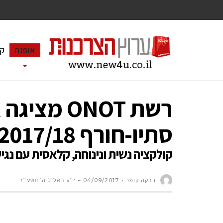
אופנה
ק
רשת ONOT מ
סתיו-חורף 2017/18
קולקציה נשית ונינוחה, קלאסית עם נגי
רבקה קופר
04/09/2017 – י״ג באלול ה׳תשע״ז