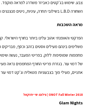
צבע. שימוש בג'קטים כאביזר משדרג למראה מוקפד. מגו
השחורה L.B.D בשילובי תחרה, עיניות, ניטים מנצנצים ואלמנטים שונים.
מראה השכבות
משלימים בינהם מעילים ווסטים בזהב וכסף, מבריקים ו
מחממות שמוסיפות ללוק. בפריטי המעבר, נעשה שימוש ב
של דמוי עור. בגזרת פריטי החורף המחממים נראה מעיל
אתניים, מעילי פוך בצבעוניות מטאלית וג'קט דמוי עור
ONOT Fall Winter 2018 | צילום: שי יחזקאל
Glam Nights