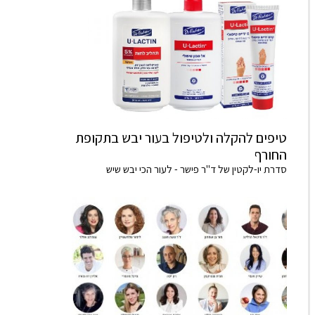
טיפים להקלה ולטיפול בעור יבש בתקופת
החורף
סדרת יו-לקטין של ד"ר פישר - לעור הכי יבש שיש