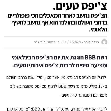
צ'יפס טעים.
הצ'יפס נחשב לאחד המאכלים הכי פופולריים
ברחבי העולם ובהולנד הוא אף נחשב לחטיף
הלאומי.
רבקה קופר
12/07/2020 – כ׳ בתמוז ה׳תש״פ
רשת
BBB
חוגגת את יום הצ'יפס הבינלאומי
ומציעה
טיפים להכנת צ'יפס איכותי וטעים.
לרגל יום הצ'יפס הבינלאומי, אשר מצוין מידי שנה ברחבי העולם
ב -13 ביולי, מזמינה רשת BBB להנות מצ'יפס משובח בשילוב
מנצח עם המבורגר טרי וטעים.
לדברי השף אילן פנחס, סמנכ"ל ושף רשת BBB: "צ'יפס או טוגן