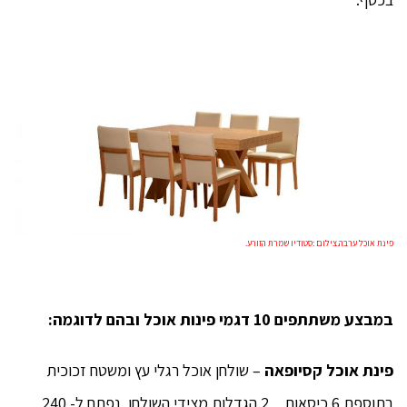
פינת אוכל ערבה.צילום :סטודיו שמרת הזורע.
במבצע משתתפים 10 דגמי פינות אוכל ובהם לדוגמה:
פינת אוכל קסיופאה
– שולחן אוכל רגלי עץ ומשטח זכוכית
בתוספת 6 כיסאות , 2 הגדלות מצידי השולחן, נפתח ל- 240