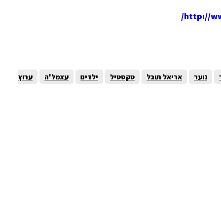
http://ww
נוער
אריאל תובל
טקסטיל
ילדים
עצמל'ה
ערוץ