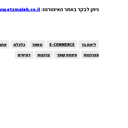
ניתן לבקר באתר האינטרנט:
w.etzmaleh.co.il/
ליאת בר
E-COMMERCE
מסחר
כלכלה
אתר
הצרכנות
פינחס קופר
צרכנות
רהיטים