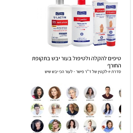
טיפים להקלה ולטיפול בעור יבש בתקופת
החורף
סדרת יו-לקטין של ד"ר פישר - לעור הכי יבש שיש