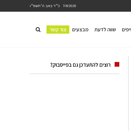
כ״ד באב ה׳תשפ״ו
7/8/2026
פים
שווה לדעת
מבצעים
צור קשר
רוצים להתעדכן גם בפייסבוק?