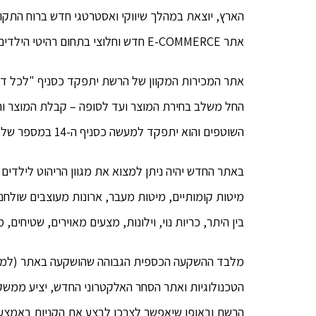
הארץ, יוצאת במהלך שיווקי ואסטרטגי חדש ברוח התקו
אתר E-COMMERCE חדש וחלוצי בתחום רהיטי הילדים בישראל, שיעניק חווית קנייה מיטבית לצרכן.
אתר המכירות המקוון של הרשת יתפקד כסניף "לכל דבר 
החל משלב בחירת המוצר ועד לסופה – קבלת המוצר והר
השוטפים והוא יתפקד למעשה כסניף ה-14 במספר של הרשת.
באתר החדש יהיה ניתן למצוא את מגוון הריהוט לילדים ול
מיטות קומותיים, מיטות מעבר, ארונות מעוצבים שולחנות 
בין היתר, כריות נוי, וילונות, מצעים מאוירים, שטיחים
הטכנולוגיות ואתר הסחר האלקטרוני החדש, יציע ממשק
הרשת ובאופן שיאפשר לצרכן לבצע את הקניות באמצעו