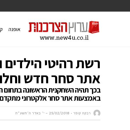
אופנה
ק
רשת רהיטי הילדים 
אתר סחר חדש וחלוצי OMMERCE
בכך תהיה השחקנית הראשונה בתחום הר
באמצעות אתר סחר אלקטרוני מתקדם
רבקה קופר
25/02/2018 – י׳ באדר ה׳תשע״ח