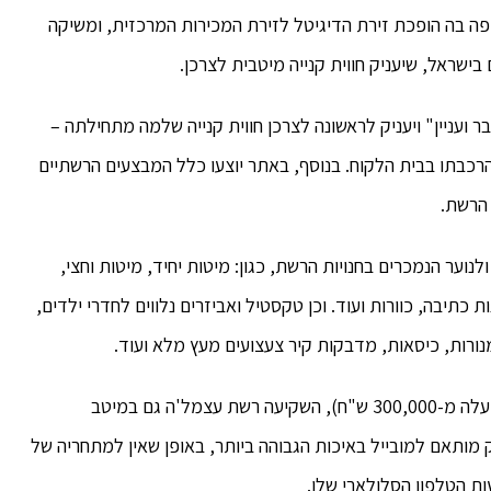
פה בה הופכת זירת הדיגיטל לזירת המכירות המרכזית, ומשיקה
ועניין" ויעניק לראשונה לצרכן חווית קנייה שלמה מתחילתה –
כבתו בבית הלקוח. בנוסף, באתר יוצעו כלל המבצעים הרשתיים
נוער הנמכרים בחנויות הרשת, כגון: מיטות יחיד, מיטות וחצי,
כתיבה, כוורות ועוד. וכן טקסטיל ואביזרים נלווים לחדרי ילדים,
, מנורות, כיסאות, מדבקות קיר צעצועים מעץ מלא ועוד.
מלבד ההשקעה הכספית הגבוהה שהושקעה באתר (למעלה מ-300,000 ש"ח), השקיעה רשת עצמל'ה גם במיטב
 מותאם למובייל באיכות הגבוהה ביותר, באופן שאין למתחריה של
ת הטלפון הסלולארי שלו.