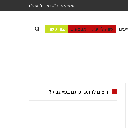
כ״ג באב ה׳תשפ״ו
6/8/2026
פים
שווה לדעת
מבצעים
צור קשר
רוצים להתעדכן גם בפייסבוק?