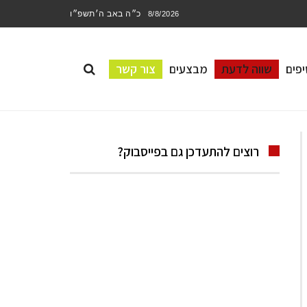
כ״ה באב ה׳תשפ״ו
8/8/2026
פים
שווה לדעת
מבצעים
צור קשר
רוצים להתעדכן גם בפייסבוק?