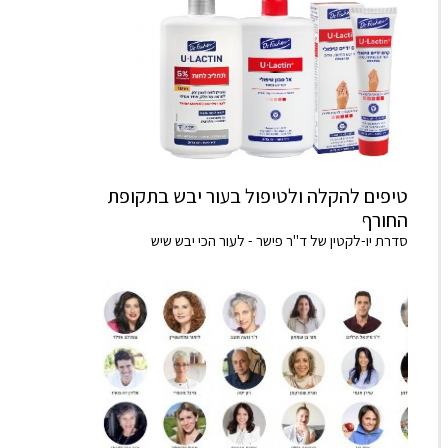
טיפים להקלה ולטיפול בעור יבש בתקופת
החורף
סדרת יו-לקטין של ד"ר פישר - לעור הכי יבש שיש