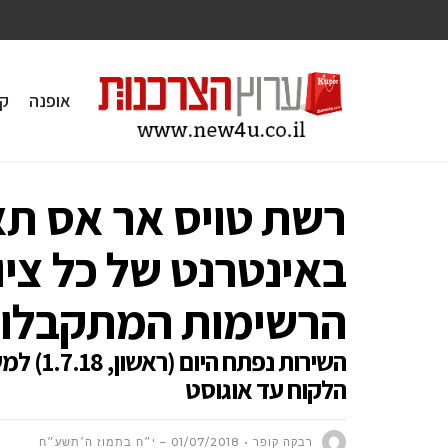
אופנה
ק
רשת טויס אר אס ת
באינטרנט של כל ציו
הרשימות המתקבלות
הלקוח עד אוגוסט
רבקה קופר
01/07/2018 – י״ח בתמוז ה׳תשע״ח