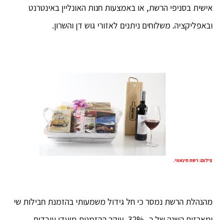
אישית בסניפי הרשת, או באמצעות חנות האונליין באינטרנט
ובאפליקציה. משלוחים ניתנים לאזורי גוש דן והשרון.
צילום: רשת חינאווי.
מהנהלת הרשת נמסר כי חל גידול משמעותי בהזמנת חבילות שי
ומארזים השנה של כ- 32%. עיקר ההזמנות מועדי עובדים