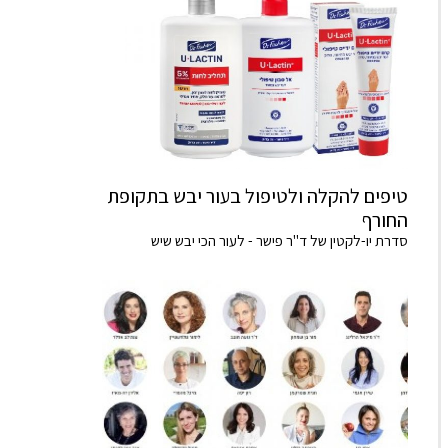
טיפים להקלה ולטיפול בעור יבש בתקופת
החורף
סדרת יו-לקטין של ד"ר פישר - לעור הכי יבש שיש