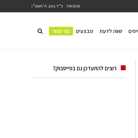
כ״ד באב ה׳תשפ״ו
7/8/2026
פים
שווה לדעת
מבצעים
צור קשר
רוצים להתעדכן גם בפייסבוק?