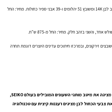
במרכזה של הקולקציה מגן דוד גדול ומרשים העשוי זהב לבן 14K ומשובץ 51 יהלומים ו-39 אבני ספיר כחולות. מחיר: החל
 14K שקווי המתאר שלו משובצים זירקונים, ובמרכזו חיתוכים עדינים היוצרים דוגמת תחרה
קולקציית השעונים של ROYALTY לגברים ולנשים מציגה את מיטב מותגי השעונים המובילים בעולם SEIKO,
ת צבעי הכחול לבן מציגים רעננות קיצית עם טכנולוגיה