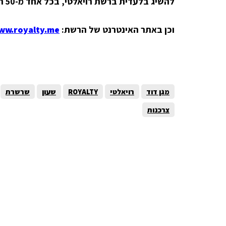
להשיג בלעדית ברשת רויאלטי, בכל אחד מ-50 הסניפים ברחבי הארץ.
וכן באתר האינטרנט של הרשת:
ww.royalty.me
מגן דוד
רויאלטי
ROYALTY
שעון
שרשרת
צרכנות