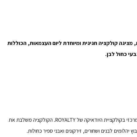
מציגה קולקציה חגיגית ומיוחדת ליום העצמאות, הכוללות
עי כחול לבן.
המגן דוד המצויר בליבו של דגל ישראל, הוא המוטיב המרכזי בקולקציית היודאיקה של ROYALTY. הקולקציה משלבת את