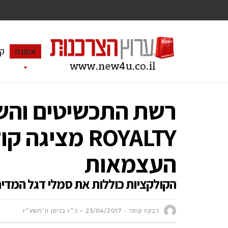
אופנה
ק
רשת התכשיטים והש
ROYALTY מציג
העצמאות
הקולקציות כוללות את סמלי דגל המדינה
רבקה קופר
23/04/2017 – כ״ז בניסן ה׳תשע״ז