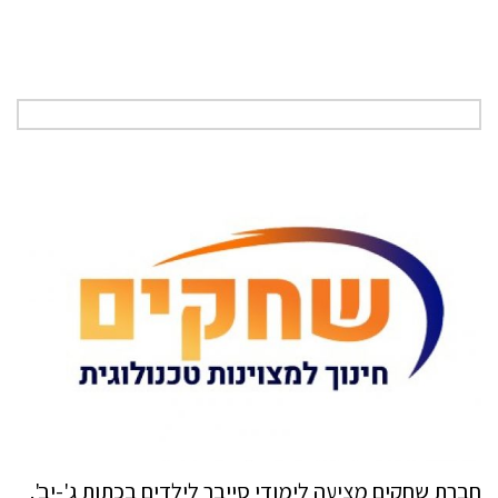
חברת שחקים מציעה לימודי סייבר לילדים בכתות ג'-יב'.