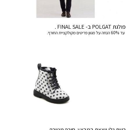
פולגת POLGAT ב- FINAL SALE .
עד 60% הנחה על מגוון פריטים מקולקציית החורף.
רשת גלי יוצאת במבצע חורף מטורף.