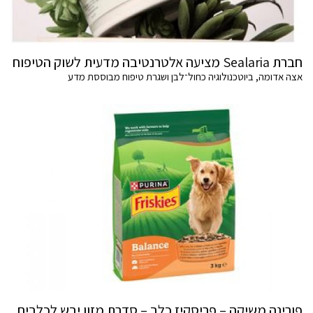
חברת Sealaria מציעה אלטרנטיבה מדעית לשוק הטיפוח
אצה אדומה, ביוטכנולוגיה כחול־לבן ושגרת טיפוח מבוססת מדע
פורינה משיקה – פריסקיז כלב – סדרת מזון יבש לכלבים