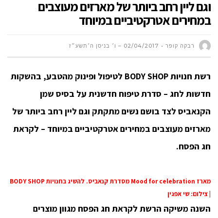
וגם ליין רחב ביותר של מארזים מעוצבים
במחירים אטרקטיביים במיוחד
רבקה קופר
02/04/2017 – ו׳ בניסן ה׳תשע״ז
רשת חנויות
BODY SHOP
לטיפול ופינוק מהטבע,
בהשקות
חדשות לחג – סדרת טיפוח
חדשנית על בסיס שמן
הקנאביס לצד בושם נשים מתקתק וגם ליין רחב ביותר של
מארזים מעוצבים במחירים אטרקטיביים במיוחד – לקראת
חג הפסח.
מארז Mood for celebration מסדרת קנאביס. להשיג בחנויות BODY SHOP
| צילום: שי אפגין
השנה משיקה הרשת לקראת חג הפסח מגוון מוצרים