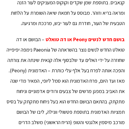
קנאביס. בתוספת שמן שקדים וקוקוס המעניקים לעור הזנה
ומראה בריא וזוהר. מבוסס על חמאת שיאה השומרת על הלחות
הטבעית של העור, חודרת גם לעור יבש, מרככת ומרגיעה.
בושם חדש לנשים
Peony
או דה טואלט
– הבושם או דה
טואלט החדש לנשים נוצר בהשראתה של Paeonia נימפה יפיפייה
שחוזרה על ידי האלים עד שלבסוף אלה קנאית שינתה את צורתה
והפכה אותה לפרח בעל אלף עלי כותרת – האדמונית (Peony).
מאז ועד היום, פרח האדמונית הוא סמל ליופי, המאיר מדי שנה
את האביב במפגן מרשים של צבעים ורודים אדמוניים וניחוח
מתקתק. בהתאם הבושם החדש הוא בעל ניחוח מתקתק על בסיס
תמציות האדמונית בתוספת פטשולי וונילה, ליבו של הבושם
מורכב מיסמין אלגנטי והטופ (הריח הראשוני) משלב הדרים