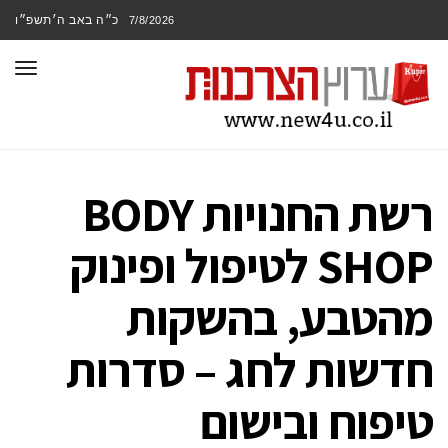
כ״ה באב ה׳תשפ״ו
7/8/2026
תפר
רשת החנויות BODY
SHOP לטיפול ופינוק
מהטבע, בהשקות
חדשות לחג – סדרות
טיפוח ובישום