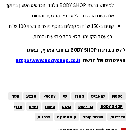
למימוש ברשת BODY SHOP בלבד. הכרטיס הטעון בתוקף
שנה מיום הנפקתו. ללא כפל מבצעים והנחות.
קונים ב-150 ש"ח ומקבלים בנוסף מוצרים בשווי 100 ש"ח
(במעמד הקנייה). ללא כפל מבצעים והנחות.
להשיג ברשת
BODY SHOP
ברחבי הארץ,
ובאתר
האינטרנט של הרשת:
http://www.bodyshop.co.il
.
Mood
קנאביס
מארז
שי
Peony
מבצע
פסח
BODY SHOP
בודי שופ
בושם
טיפוח
נשים
ערוץ
הצרכנות
פינחס קופר
קוסמטיקה
צרכנות