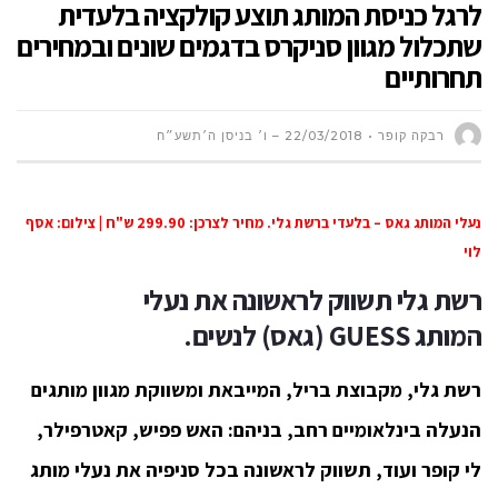
לרגל כניסת המותג תוצע קולקציה בלעדית
שתכלול מגוון סניקרס בדגמים שונים ובמחירים
תחרותיים
רבקה קופר
22/03/2018 – ו׳ בניסן ה׳תשע״ח
נעלי המותג גאס – בלעדי ברשת גלי. מחיר לצרכן: 299.90 ש"ח | צילום: אסף
לוי
רשת גלי תשווק לראשונה
את נעלי
המותג
GUESS
(גאס) לנשים.
רשת גלי, מקבוצת בריל, המייבאת ומשווקת מגוון מותגים
הנעלה בינלאומיים רחב, בניהם: האש פפיש, קאטרפילר,
לי קופר ועוד, תשווק לראשונה בכל סניפיה את נעלי מותג