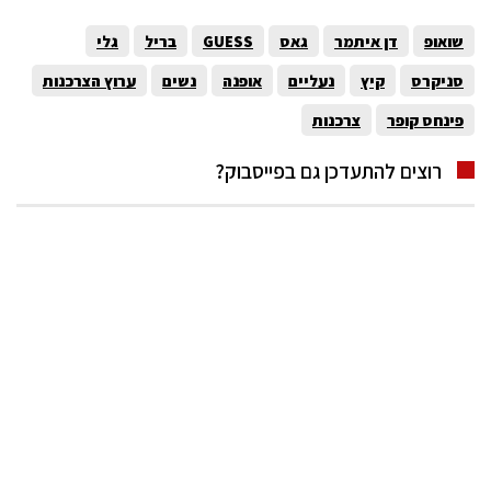
שואופ
דן איתמר
גאס
GUESS
בריל
גלי
סניקרס
קיץ
נעליים
אופנה
נשים
ערוץ הצרכנות
פינחס קופר
צרכנות
רוצים להתעדכן גם בפייסבוק?