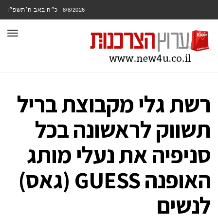
כ״ה באב ה׳תשפ״ו
8/8/2026
תפר
רשת גלי מקבוצת בריל
תשווק לראשונה בכל
סניפיה את נעלי מותג
האופנה GUESS (גאס)
לנשים