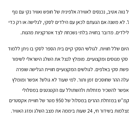
וה אטיב, נכנסים לאווירה אלפינית של חופש ואוויר נקי עם נוף
ם בישראל. לא משנה אם הגעתם לכאן עם הילדים לסקי, לגלישה או רק כדי
ילדים. מדובר בחוויה בלתי נשכחת לצד אטרקציות מהנות.
ום שלל חוויות. לגולשי הסקי קיים בית הספר לסקי בו ניתן ללמוד
גיל 8. בבית הספר מדריכי סקי מנוסים ומקצועיים. מומלץ לנצל את השלג הישראלי לשיפור
ופשת סקי באלפים. לגולשים המקצועיים חוויית הגלישה שופרה
ה ההר שחוסכים זמן ותור. למי שעוד לא גולש? אפשר ומומלץ
. אפשר להשכיר מזחלות ולהשתולל עם הקטנטנים במסלולי
המזחלות המיוחדים, ואפשר גם לטוס במהירות של 45 קמ"ש במזחלת ההרים במסלול של 950 מטר של חוויית אקסטרים
ה את מצב השלג ומזג האוויר.