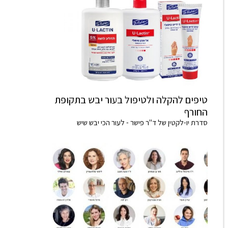
טיפים להקלה ולטיפול בעור יבש בתקופת
החורף
סדרת יו-לקטין של ד"ר פישר - לעור הכי יבש שיש