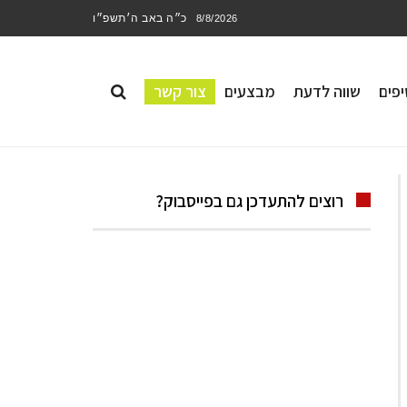
כ״ה באב ה׳תשפ״ו
8/8/2026
פים
שווה לדעת
מבצעים
צור קשר
רוצים להתעדכן גם בפייסבוק?