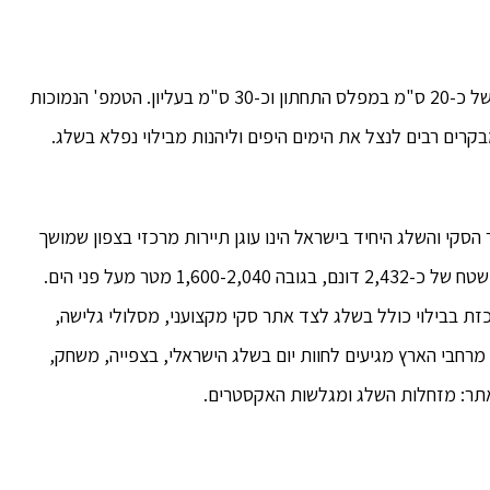
מנת השלג האחרונה כיסתה את ההר בשכבת שלג יפה של כ-20 ס"מ במפלס התחתון וכ-30 ס"מ בעליון. הטמפ' הנמוכות
רים רבים לנצל את הימים היפים וליהנות מבילוי נפלא בשלג.
הסקי והשלג היחיד בישראל הינו עוגן תיירות מרכזי בצפון שמושך
אליו מאות אלפי מבקרים מידי שנה. האתר משתרע על שטח של כ-2,432 דונם, בגובה 1,600-2,040 מטר מעל פני הים.
זת בבילוי כולל בשלג לצד אתר סקי מקצועני, מסלולי גלישה,
מרחבי הארץ מגיעים לחוות יום בשלג הישראלי, בצפייה, משחק,
אתר: מזחלות השלג ומגלשות האקסטרים.