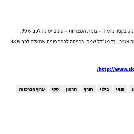
נוסעים בכביש 90, עוברים את קרית שמונה. בקניון נחמיה – צומת המצודות – פונים ימינה לכביש 99,
עוברים את הבניאס ופונים שמאלה לכביש 988 לכיוון נווה אטיב, עד מג'דל שמס. בכניסה לכפר פונים שמאלה לכביש 98
http://www.ski
ש
פנאי
בילוי
חורף
חרמון
סקי
ערוץ הצרכנות