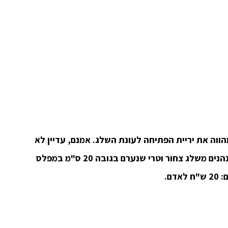
וה את יריית הפתיחה לעונת השלג. אמנם, עדיין לא
לגולשי הסקי, אך בהחלט מבקרים רבים מגיעים ונהנים משלג צחור וטרי שנערם בגובה 20 ס"מ במפלס
ם.