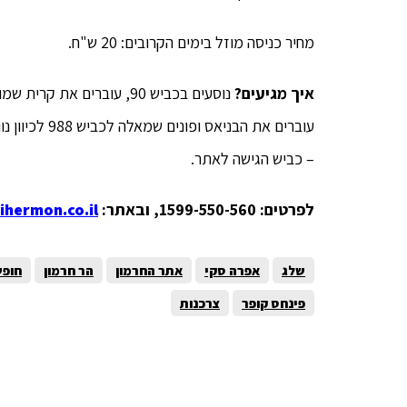
מחיר כניסה מוזל בימים הקרובים: 20 ש"ח.
איך מגיעים?
– כביש הגישה לאתר.
לפרטים: 1599-550-560, ובאתר:
hermon.co.il/
שלג
אפרה סקי
אתר החרמון
הר חרמון
חופ
פינחס קופר
צרכנות