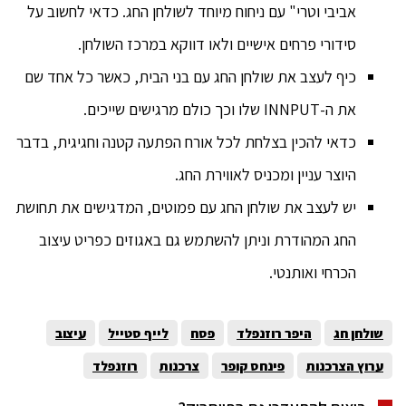
אביבי וטרי" עם ניחוח מיוחד לשולחן החג. כדאי לחשוב על
סידורי פרחים אישיים ולאו דווקא במרכז השולחן.
כיף לעצב את שולחן החג עם בני הבית, כאשר כל אחד שם
את ה-INNPUT שלו וכך כולם מרגישים שייכים.
כדאי להכין בצלחת לכל אורח הפתעה קטנה וחגיגית, בדבר
היוצר עניין ומכניס לאווירת החג.
יש לעצב את שולחן החג עם פמוטים, המדגישים את תחושת
החג המהודרת וניתן להשתמש גם באגוזים כפריט עיצוב
הכרחי ואותנטי.
שולחן חג
היפר רוזנפלד
פסח
לייף סטייל
עיצוב
ערוץ הצרכנות
פינחס קופר
צרכנות
רוזנפלד