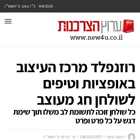
כ״ו באב ה׳תשפ״ו
9/8/2026
תפר
רוזנפלד מרכז העיצוב
באופציות וטיפים
לשולחן חג מעוצב
כל שולחן זוכה לתשומת לב משלו תוך שימת
דגש על כל פרט ופרט
רבקה קופר
28/03/2017 – א׳ בניסן ה׳תשע״ז