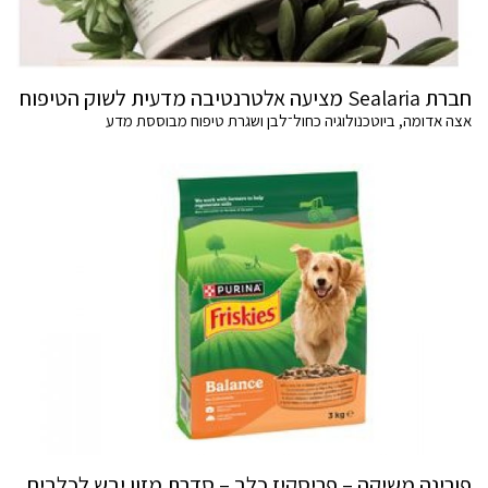
חברת Sealaria מציעה אלטרנטיבה מדעית לשוק הטיפוח
אצה אדומה, ביוטכנולוגיה כחול־לבן ושגרת טיפוח מבוססת מדע
פורינה משיקה – פריסקיז כלב – סדרת מזון יבש לכלבים