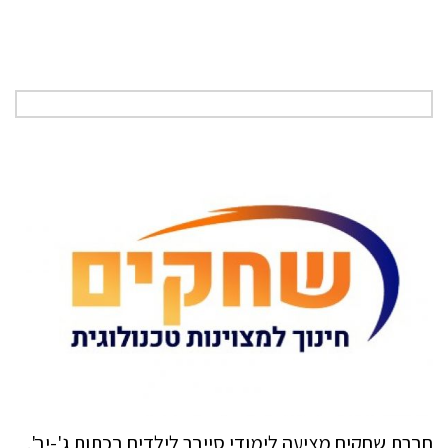
חברת שחקים מציעה לימודי סייבר לילדים בכתות ג'-יב'.