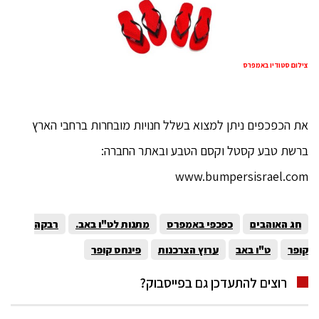
צילום סטודיו באמפרס
את הכפכפים ניתן למצוא בשלל חנויות מובחרות ברחבי הארץ
ברשת טבע קסטל וקסם הטבע ובאתר החברה:
www.bumpersisrael.com
חג האוהבים
כפכפי באמפרס
מתנות לט"ו באב.
רבקה
קופר
ט"ו באב
ערוץ הצרכנות
פינחס קופר
רוצים להתעדכן גם בפייסבוק?