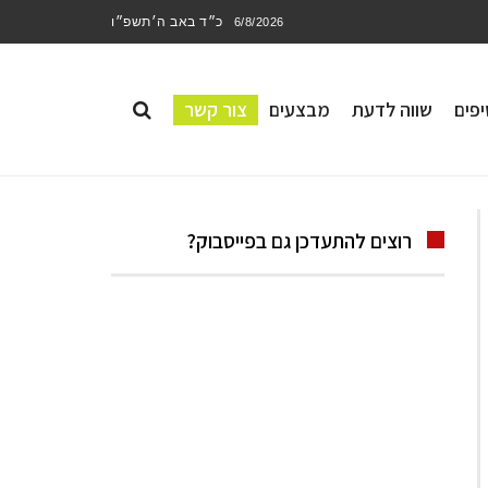
כ״ד באב ה׳תשפ״ו
6/8/2026
פים
שווה לדעת
מבצעים
צור קשר
רוצים להתעדכן גם בפייסבוק?