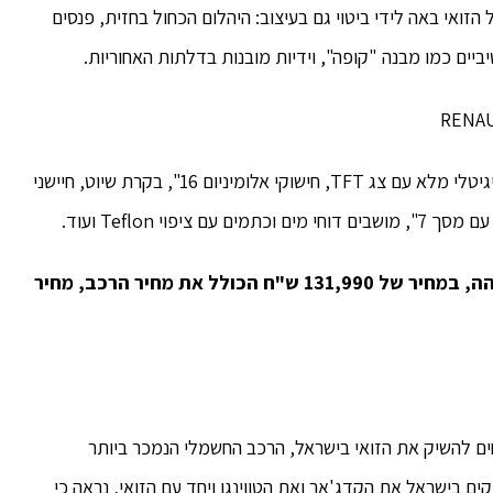
ואי באה לידי ביטוי גם בעיצוב: היהלום הכחול בחזית, פנסים
ביים כמו מבנה "קופה", וידיות מובנות בדלתות האחוריות.
רמת הגימור של הזואי גבוהה כסטנדרט: לוח מחוונים דיגיטלי מלא עם צג TFT, חישוקי אלומיניום 16", בקרת שיוט, חיישני
הזואי תשווק בישראל ברמת גימור intense הגבוהה, במחיר של 131,990 ש"ח הכולל את מחיר הרכב, מחיר
ים להשיק את הזואי בישראל, הרכב החשמלי הנמכר ביותר
קים בישראל את הקדג'אר ואת הטווינגו ויחד עם הזואי, נראה כי