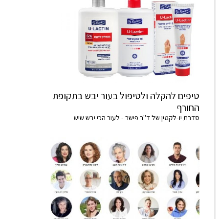
טיפים להקלה ולטיפול בעור יבש בתקופת
החורף
סדרת יו-לקטין של ד"ר פישר - לעור הכי יבש שיש