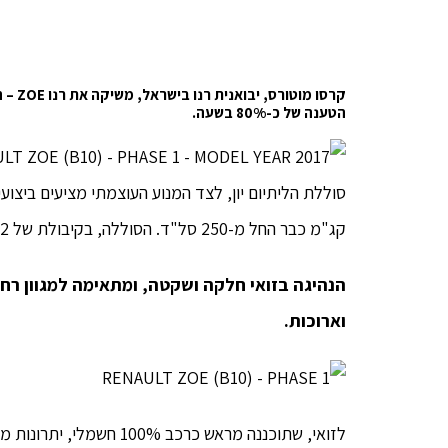
קרסו 
הטענה של כ-80% בשעה.
קג"מ כבר החל מ-250 סל"ד. הסוללה, בקיבולת של 22 קוט"ש, מאפשרת טווח נסיעה של 240 ק"מ (עפ"י תקן NEDC).
הנהיגה בזואי חלקה ושקטה, ומתאימה למגוון רחב
וארוכות.
לזואי, שתוכננה מראש כרכ