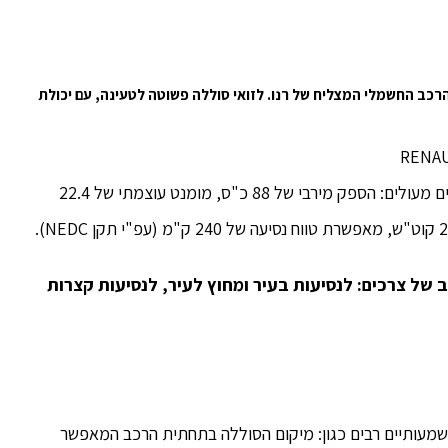
מוטורס, יבואנית רנו בישראל, משיקה את רנו ZOE – הרכב החשמלי המצליח של רנו. לזואי סוללה פשוטה לטעינה, עם יכולת
סוללת הליתיום יון, לצד המנוע העוצמתי מציעים ביצועים מעולים: הספק מירבי של 88 כ"ס, מומנט עוצמתי של 22.4
 של צרכים: לנסיעות בעיר ומחוץ לעיר, לנסיעות קצרות
ב 100% חשמלי, יתרונות משמעותיים רבים כגון: מיקום הסוללה בתחתית הרכב המאפשר