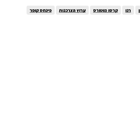
רנו
קרסו מוטורס
ערוץ הצרכנות
פינחס קופר