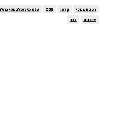
רכב חשמלי
קרסו
ZOE
ענת מילוסלבסקי כחלון
צרכנות
רכב