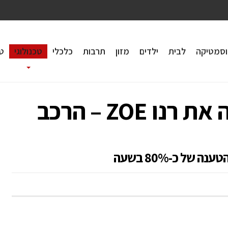
וסמטיקה
לבית
ילדים
מזון
תרבות
כלכלי
טכנולוגי
טי
קרסו מוטורס משיקה את רנו ZOE – הרכב
של כ-80% בשעה