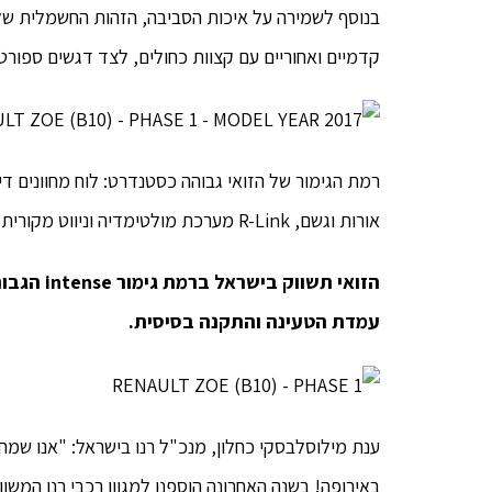
בנוסף לשמירה על איכות הסביבה, הזהות החשמלית של הז
קדמיים ואחוריים עם קצוות כחולים, לצד דגשים ספורטי
אורות וגשם, R-Link מערכת מולטימדיה וניווט מקורית עם מסך 7", מושבים דוחי מים וכתמים עם ציפוי Teflon ועוד.
עמדת הטעינה והתקנה בסיסית.
ענת מילוסלבסקי כחלון, מנכ"ל רנו בישראל: "אנו שמח
באירופה! בשנה האחרונה הוספנו למגוון רכבי רנו המשוו