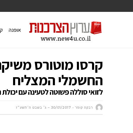
אופנה
ק
החשמלי המצליח
לזואי סוללה פשוטה לטעינה עם יכולת הטענה 
רבקה קופר
30/01/2017 – ג׳ בשבט ה׳תשע״ז