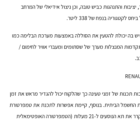
ציבות והתנהגות כביש טובה, וכן ניצול אידיאלי של המרחב
קטגוריה בנפח של 338 ליטר.
ויש בה יכולת להטעין את הסוללה באמצעות מערכת הבלימה כמו
מתקדמות המנצלות מערך של שסתומים ומעברי אוויר לחימום /
ב.
ות תכנות של זמני טעינה כך שהלקוח יכול להגדיר מראש את זמן
כת החשמל הביתית. בנוסף, קיימת אפשרות לתכנת את טמפרטורת
תא הנוסעים, כך שלקראת יציאה לדרך הרכב יחמם / יקרר את תא הנוסעים ל-21 מעלות (הטמפרטורה האופטימאלית