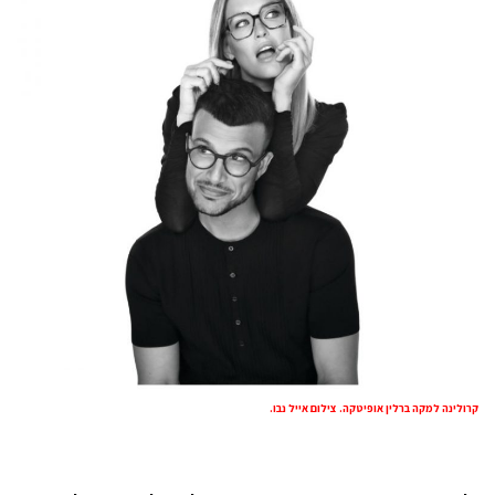
קרולינה למקה ברלין אופיטקה. צילום אייל נבו.