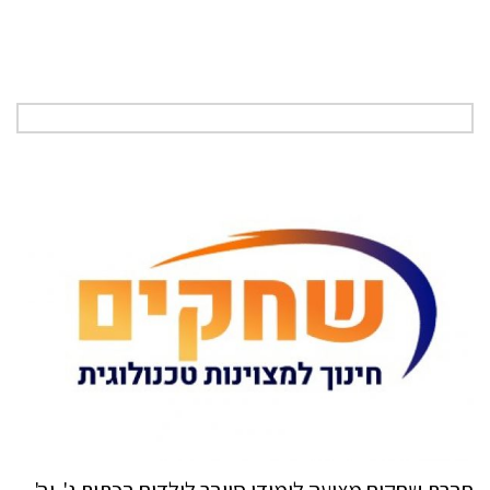
חברת שחקים מציעה לימודי סייבר לילדים בכתות ג'-יב'.