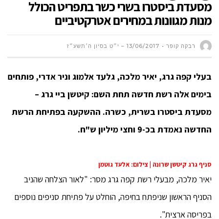
מסעדת ביסטרו בשרי כשר בתפריט הכולל
מנות מגוונות במחירים אטרקטיביים
רבקה קופר
13/06/2017 – י״ט בסיון ה׳תשע״ז
בעלי קפה גרג, יאיר מלכה, גלעד אלמוג וניר אדרי, פותחים
בימים אלה רשת חדשה תחת השם: קיטשן ביי גרג –
מסעדת ביסטרו בשרית, כשרה. ההשקעה בפתיחת הרשת
החדשה נאמדת בכ-9 וחצי מיליון ש"ח.
סניף גרג קיטשן שרונה | צילום: אלעד גוטמן
יאיר מלכה, מבעלי רשת קפה גרג מסר: "לאור הצלחה שהניב
הסניף הראשון שניפתח בחיפה, הוחלט על פתיחת סניפים נוספים
בפריסה ארצית".