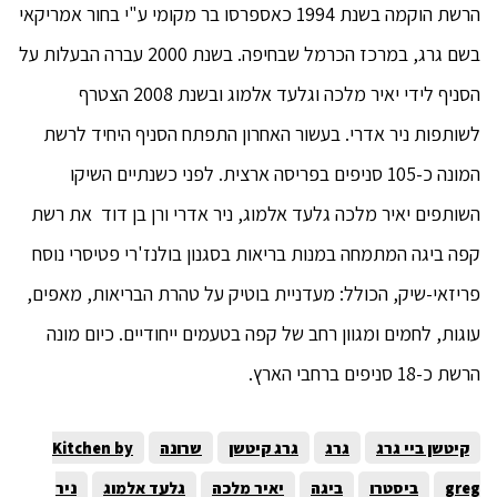
הרשת הוקמה בשנת 1994 כאספרסו בר מקומי ע"י בחור אמריקאי
בשם גרג, במרכז הכרמל שבחיפה. בשנת 2000 עברה הבעלות על
הסניף לידי יאיר מלכה וגלעד אלמוג ובשנת 2008 הצטרף
לשותפות ניר אדרי. בעשור האחרון התפתח הסניף היחיד לרשת
המונה כ-105 סניפים בפריסה ארצית. לפני כשנתיים השיקו
השותפים יאיר מלכה גלעד אלמוג, ניר אדרי ורן בן דוד את רשת
קפה ביגה המתמחה במנות בריאות בסגנון בולנז'רי פטיסרי נוסח
פריזאי-שיק, הכולל: מעדניית בוטיק על טהרת הבריאות, מאפים,
עוגות, לחמים ומגוון רחב של קפה בטעמים ייחודיים. כיום מונה
הרשת כ-18 סניפים ברחבי הארץ.
קיטשן ביי גרג
גרג
גרג קיטשן
שרונה
Kitchen by
greg
ביסטרו
ביגה
יאיר מלכה
גלעד אלמוג
ניר