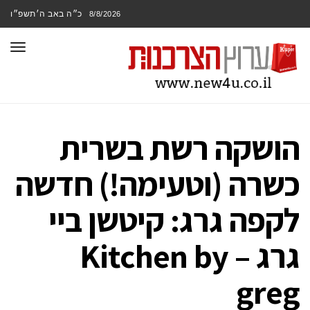
כ״ה באב ה׳תשפ״ו
8/8/2026
תפר
הושקה רשת בשרית
כשרה (וטעימה!) חדשה
לקפה גרג: קיטשן ביי
גרג – Kitchen by
greg