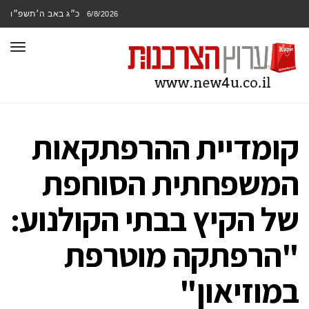
כ״ג באב ה׳תשפ״ו
6/8/2026
תפר
קומדיית ההרפתקאות
המשפחתית הסוחפת
של הקיץ בבתי הקולנוע:
"הרפתקה מוטרפת
במוזיאון"