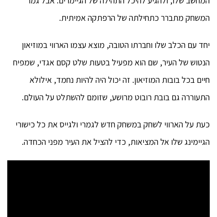
המחשב שלו, ולהגיע להיכל התהילה של הגיימרים. אבל גמר
המשחק מתברר כתחילתה של הרפתקה אמיתית.
יחד עם הכלב שלו וחברתו הטובה, מוצא עצמו הארווי במוזיאון
הנטוש של העיר, שם הוא מפעיל בטעות שלט קסם אגדי, שמפיח
חיים בכל בובות המוזיאון. זה יכול היה להיות נחמד, אילולא
התעוררה גם בובת רובוט מרושע, שזומם להשתלט על העולם.
כעת על הארווי לשחק במשחק חדש לגמרי ולגייס את כל כישורי
הגיימינג שלו אל המציאות, כדי להציל את העיר מפני הכחדה.