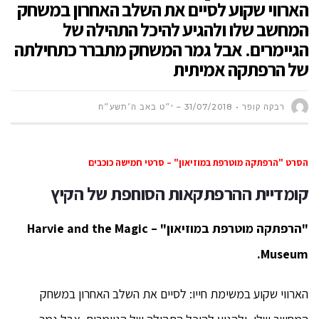
הארווי שקוע לסיים את השלב האחרון במשחק
המחשב שלו ולהגיע להיכל התהילה של
הגיימרים. אבל גמר המשחק מתברר כתחילתה
של הרפתקה אמיתית
רבקה קופר
31/07/2018 – י״ט באב ה׳תשע״ח
הסרט "הרפתקה מוטרפת במוזיאון" – סרטי חמישה כוכבים
קומדיית ההרפתקאות הסוחפת של הקיץ
"הרפתקה מוטרפת במוזיאון" –
Harvie and the Magic
Museum.
הארווי שקוע במשימת חייו: לסיים את השלב האחרון במשחק