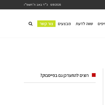
כ״ד באב ה׳תשפ״ו
6/8/2026
פים
שווה לדעת
מבצעים
צור קשר
רוצים להתעדכן גם בפייסבוק?