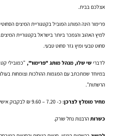
אצלכם בבית.
פרימור הינה המותג המוביל בקטגוריית המיצים הסחוטי
למיץ האהוב והנמכר ביותר בישראל בקטגוריית המיצים
סחוט טבעי ומיץ גזר סחוט טבעי.
לדברי
שי שלו, מנהל מותג "פרימור",
"כמובילי קטג
במיוחד שמתכתב עם המגמות ההולכות וצומחות בעולם ד
הרשתות".
מחיר מומלץ לצרכן:
כ- 7.20 – 9.60 ₪ לבקבוק אישי 400 מ"ל וכ-14.90 – 17.40 ₪ לבקבוק 1 ליטר.
כשרות
הרבנות נחל שורק.
להשיג
ברשתות המזון, חנויות הנוחות והחנויות המובחר