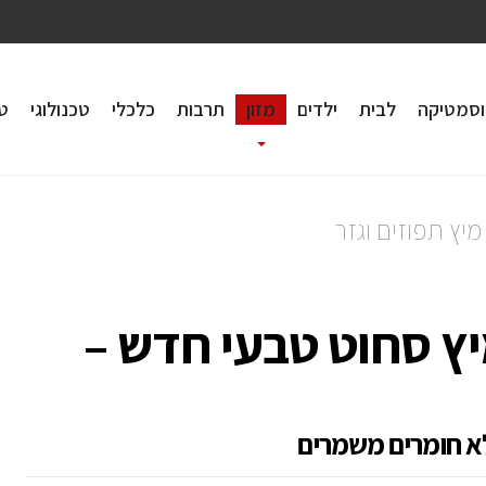
וסמטיקה
לבית
ילדים
מזון
תרבות
כלכלי
טכנולוגי
טי
יץ תפוזים וגזר
ץ סחוט טבעי חדש –