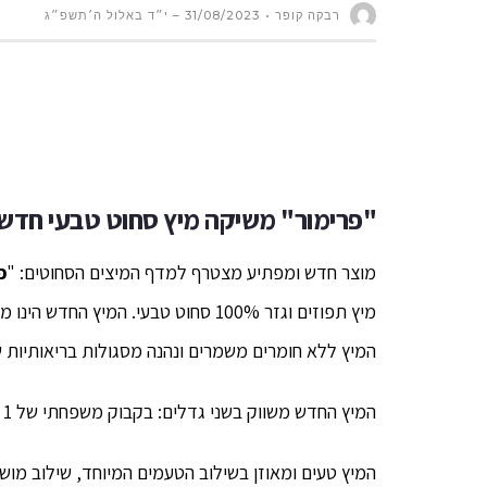
רבקה קופר
31/08/2023 – י״ד באלול ה׳תשפ״ג
"פרימור" משיקה מיץ סחוט טבעי חדש
מוצר חדש ומפתיע מצטרף למדף המיצים הסחוטים: "
פ
מיץ תפוזים וגזר 100% סחוט טבעי. המי
המיץ ללא חומרים משמרים ונהנה מסגולות בריאותיות ש
המיץ החדש משווק בשני גדלים: בקבוק משפחתי של 1 ליטר וגם בבקבוק אישי 400 מ"ל.
המיץ טעים ומאוזן בשילוב הטעמים המיוחד, שילוב מוש