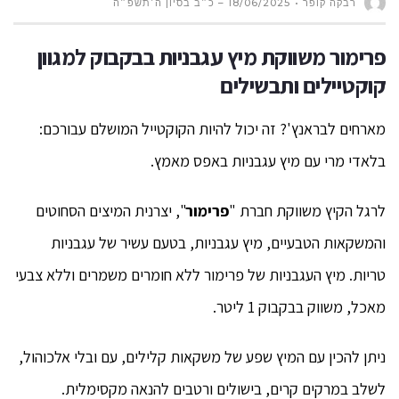
רבקה קופר
18/06/2025 – כ״ב בסיון ה׳תשפ״ה
פרימור משווקת מיץ עגבניות בבקבוק למגוון
קוקטיילים ותבשילים
מארחים לבראנץ'? זה יכול להיות הקוקטייל המושלם עבורכם:
בלאדי מרי עם מיץ עגבניות באפס מאמץ.
לרגל הקיץ משווקת חברת "
פרימור
", יצרנית המיצים הסחוטים
והמשקאות הטבעיים, מיץ עגבניות, בטעם עשיר של עגבניות
טריות. מיץ העגבניות של פרימור ללא חומרים משמרים וללא צבעי
מאכל, משווק בבקבוק 1 ליטר.
ניתן להכין עם המיץ שפע של משקאות קלילים, עם ובלי אלכוהול,
לשלב במרקים קרים, בישולים ורטבים להנאה מקסימלית.