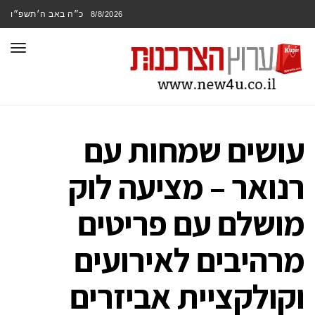
כ״ה באב ה׳תשפ״ו
8/8/2026
תפר
עושים שמחות עם
רנואר – מציעה לוק
מושלם עם פריטים
מרהיבים לאירועים
וקולקציית אביזרים