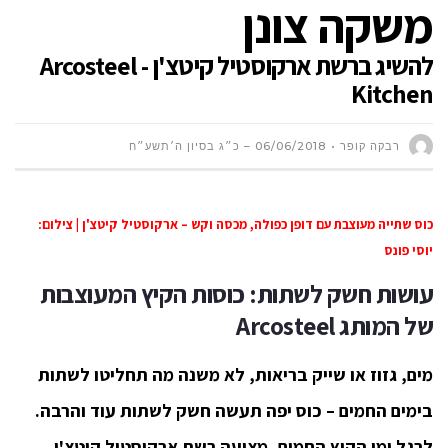
משקה צונן
להשיג ברשת ארקוסטיל קיטצ'ן - Arcosteel
Kitchen
רבקה קופר
06/06/2018 – כ״ג בסיון ה׳תשע״ח
כוס שתייה מעוצבת עם דופן כפולה, מכסה וקש – ארקוסטיל קיטצ'ן | צילום:
יוסי פונס
עושות חשק לשתות:
כוסות הקיץ המעוצבות
של המותג
Arcosteel
מים, גזוז או שייק בריאות, לא משנה מה תחליטו לשתות
בימים החמים – כוס יפה תעשה חשק לשתות עוד והרבה.
לרגל ימי הקיץ החמים, מציעה רשת ארקוסטיל קיטצ'ן