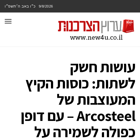
כ״ו באב ה׳תשפ״ו
9/8/2026
תפר
עושות חשק
לשתות: כוסות הקיץ
המעוצבות של
Arcosteel – עם דופן
כפולה לשמירה על