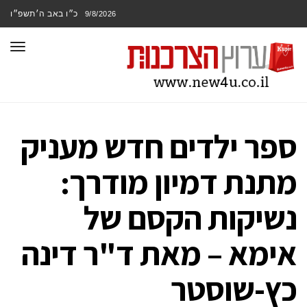
כ״ו באב ה׳תשפ״ו
9/8/2026
תפר
ספר ילדים חדש מעניק
מתנת דמיון מודרך:
נשיקות הקסם של
אימא – מאת ד"ר דינה
כץ-שוסטר