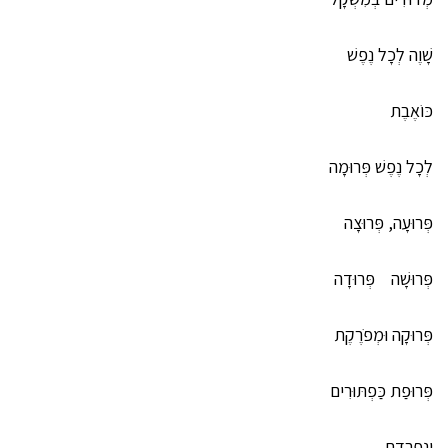
שָׁוֶה לְכָל נֶפֶשׁ
כּוֹאֶבֶת
לְכָל נֶפֶשׁ פְּרוּמָה
פְּרוּעָה, פְּרוּצָה
פְּרוּשָׁה פְּרוּדָה
פְּרוּקָה וּמְפֹרֶקֶת
פְּרוּפַת כַּפְתּוּרִים
וְנִפְרֶדֶת