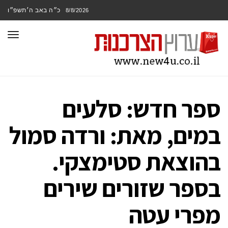
כ״ה באב ה׳תשפ״ו
8/8/2026
תפר
ספר חדש: סלעים
במים, מאת: ורדה סמול
בהוצאת סטימצקי.
בספר שזורים שירים
מפרי עטה