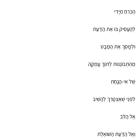
הֶכְרֵחַ מִיָּדִי
לְהַעֲסִיק בּוֹ אֶת הַדַּעַת
וּלְמָסֵךְ אֶת הַמַּבָּט
מֵהִתְבּוֹנְנוּת לְתוֹךְ עָמְקָּה
שֶׁל אִי-הֲנָחַת
לִפְנֵי שֶׁאֶצְטָרֵךְ לְהָשִׁיב
אֶל הַלֵּב
וְאֶל הַדַּעַת הַשּׁוֹאֶלֶת