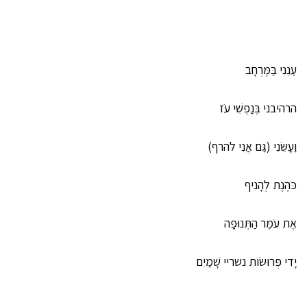
עַנֵנִי בַּמֶּרְחָב
הרהיבני בְּנַפְשִׁי עֹז
וַעָשֵּׂנִי (גַּם אֲנִי להרף)
כֹּהֶנֶת לְהָנִיף
אֶת עֹמֶר הַתְּנוּפָה
יָדִי פְּרוּשׂוֹת נשריי שָׁמַיִם