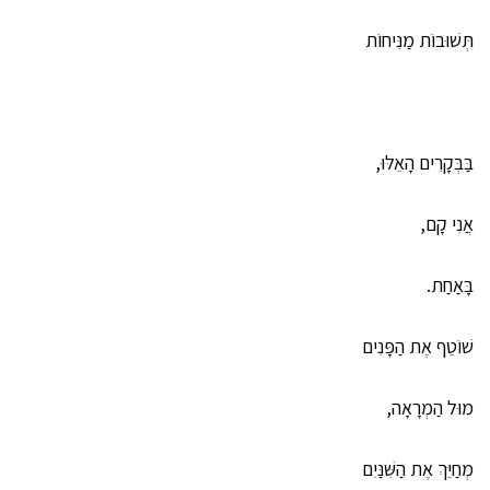
תְּשׁוּבוֹת מַנִּיחוֹת
בַּבְּקָרִים הָאֵלּוּ,
אֲנִי קָם,
בָּאַחַת.
שׁוֹטֵף אֶת הַפָּנִים
מוּל הַמְרָאָה,
מְחַיֵּךְ אֶת הַשִּׁנַּיִם