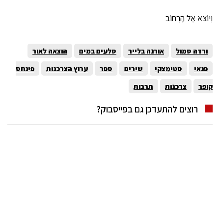
וְיוֹצֵא אֶל הָרְחוֹב
ורדה סמול
אורנה בלייר
סלעים במים
הוצאה לאור
פנאי
סטימצקי
שירים
ספר
ערוץ הצרכנות
פינחס
קופר
צרכנות
תרבות
רוצים להתעדכן גם בפייסבוק?