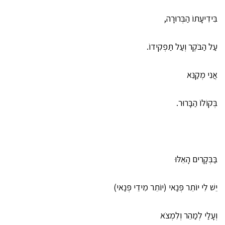
בִּידִיעָתוֹ הַבְּרוּרָה,
עַל הַבֹּקֶר וְעַל תַּפְקִידוֹ.
אֲנִי מְקַנֵּא
בְּקוֹלוֹ הַבָּרוּר.
בַּבְּקָרִים הָאֵלּוּ
יֵשׁ לִי יוֹתֵר פְּנַאי (יוֹתֵר מִידֵי פְּנַאי)
וְעָלַי לְמַהֵר וְלִמְצֹא