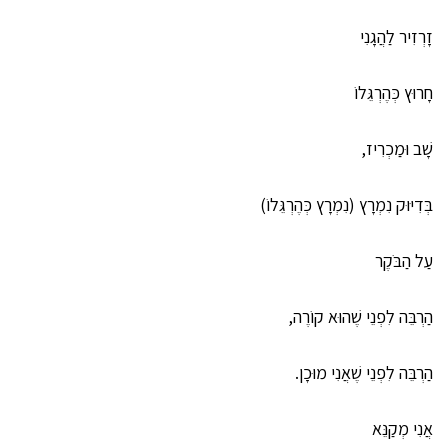
זָרְזִיר לַהֲגָנִי
חָרוּץ כְּהֶרְגֵּלוֹ
שָׁב וּמַכְרִיז,
בְּדִיּוּק נִמְרָץ (נִמְרָץ כְּהֶרְגֵּלוֹ)
עַל הַבֹּקֶר
הַרְבֵּה לִפְנֵי שֶׁהוּא קוֹרֶה,
הַרְבֵּה לִפְנֵי שֶׁאֲנִי מוּכָן.
אֲנִי מְקַנֵּא