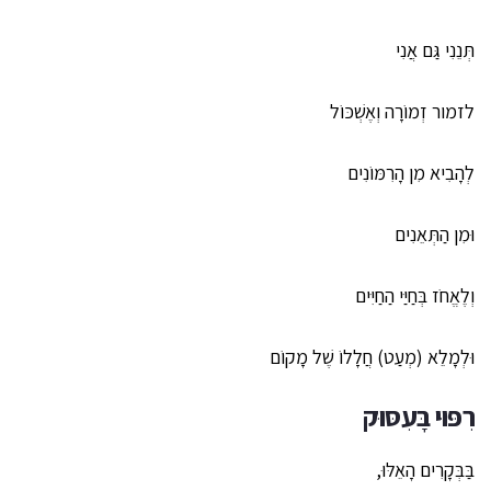
תְּנֵנִי גַּם אֲנִי
לזמור זְמוֹרָה וְאֶשְׁכּוֹל
לְהָבִיא מִן הָרִמּוֹנִים
וּמִן הַתְּאֵנִים
וְלֶאֱחֹז בְּחַיַּי הַחַיִּים
וּלְמָלֵא (מְעַט) חֲלָלוֹ שֶׁל מָקוֹם
רִפּוּי בָּעִסּוּק
בַּבְּקָרִים הָאֵלּוּ,