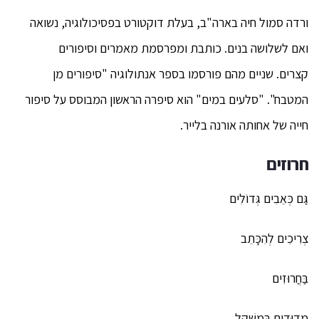
ורדה סמול חיה בארה"ב, בעלת דוקטורט בפסיכולוגיה, נשואה
ואם לשלושה בנים. כותבת ומפרסמת מאמרים וסיפורים
קצרים. שניים מהם פורסמו בספר אנתולוגיה "סיפורים מן
המטבח". "סלעים במים" הוא סיפרה הראשון המבוסס על סיפור
חייה של אחותה אורנה בלייר.
חרוזים
גַּם כְּאֵבִים גְּדוֹלִים
צְרִיכִים לְהִכָּתֵב
בַּחֲרוּזִים
מְדוּדִים בְּמִשְׁקָל