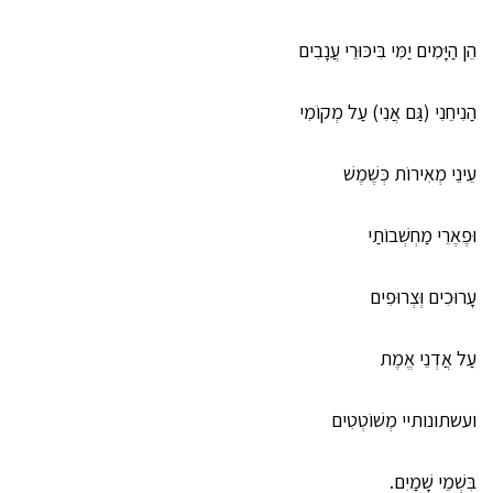
הֵן הַיָּמִים יַמִּי בִּיכּוּרֵי עֲנָבִים
הַנִיחֵנִי (גַּם אֲנִי) עַל מְקוֹמִי
עֵינֵי מְאִירוֹת כְּשֶׁמֶשׁ
וּפֶאֶרֵי מַחְשְׁבוֹתַי
עָרוּכִים וְּצְרוּפִים
עַל אֲדְנֵי אֱמֶת
ועשתונותיי מְשׁוֹטְטִים
בִּשְׁמֵי שָׁמַיִם.