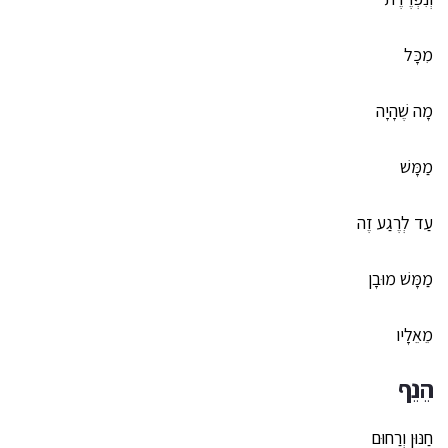
מִכָּל
מָה שֶׁהָיָה
מַמָּשׁ
עַד לְרֶגַע זֶה
מַמָּשׁ מוּבָן
מֵאֵלָיו
הֵנֵף
חַנּוּן וְרַחוּם