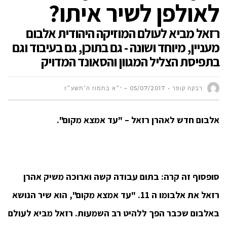
לאולפן לשיר איתו?
רזאל מביא לעולם המוזיקה היהודית אלבום
מעניין, מיוחד ושונה - גם בתוכן, גם בעיבוד וגם
בתפיסת הצליל המגוון והסאונד המדויק
רבקה קופר
05/07/2017 – י״א בתמוז ה׳תשע״ז
אלבום חדש לאהרן רזאל –
"עד אמצא מקום".
סופסוף זה קרה: בתום עבודה קשה וארוכה משיק אהרן
רזאל את אלבומו ה 11. "עד אמצא מקום", הוא שיר הנושא
באלבום שכבר הפך ללהיט רב השמעות. רזאל מביא לעולם