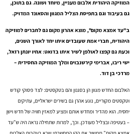
המוזיקה היהודית אלבום מעניין, מיוחד ושונה. גם בתוכן,
גם בעיבוד וגם בתפיסת הצליל המגוון והסאונד המדויק.
ב"עד אמצא מקום", מוצא אהרון מקום גם לחברים למוזיקה
היהודית, חברי אמת שעובדים איתו יחד לאורך השנים,
וכעת גם קפצו לאולפן לשיר איתו בדואט: אחיו יונתן רזאל,
ישי ריבו, אברימי קירשנבוים ומלך המוזיקה החסידית –
מרדכי בן דוד.
האלבום החדש מגוון הן בסגנון והם בטקסטים: לצד פסוקי קודש
וטקסטים מקוריים, נוגע אהרן גם בשירים ישראליים, עתיקים
יחסית. הוא מהדיר ומחדש אותם ומציע למאזין חוויה של חדש וישן
– בעטיפה ובצליל מעודכן. וכך, למרות שתחילה נראה היה ש"עד
אמצא מקום" ממשיך את הקו המחשבתי שבא בעקבות האלבום