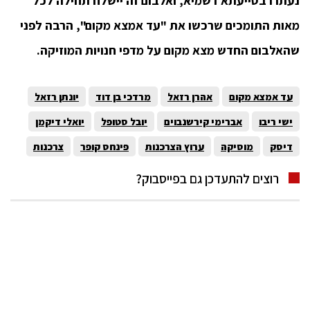
נעתרו בסייעתא דשמיא, ואלבום זה יישלח תחילה לכל
מאות התומכים שרכשו את "עד אמצא מקום", הרבה לפני
שהאלבום החדש מצא מקום על מדפי חנויות המוזיקה.
עד אמצא מקום
אהרן רזאל
מרדכי בן דוד
יונתן רזאל
ישי ריבו
אברימי קירשנבוים
יובל סטופל
יואלי דיקמן
דיסק
מוסיקה
ערוץ הצרכנות
פינחס קופר
צרכנות
רוצים להתעדכן גם בפייסבוק?