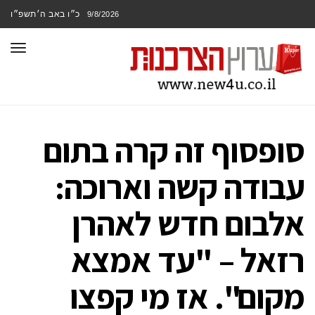
כ״ו באב ה׳תשפ״ו
9/8/2026
תפר
סופסוף זה קרה בתום
עבודה קשה וארוכה:
אלבום חדש לאהרן
רזאל – "עד אמצא
מקום". אז מי קפצו