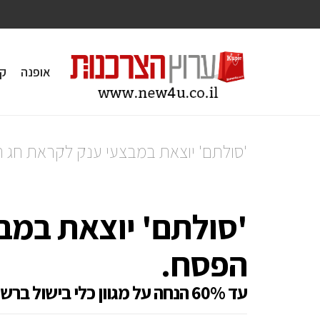
אופנה
ק
'סולתם' יוצאת במבצעי ענק לקראת חג 
'סולתם' יוצאת במב
הפסח.
עד 60% הנחה על מגוון כלי בישול ברשת החנויות ברחבי הארץ.