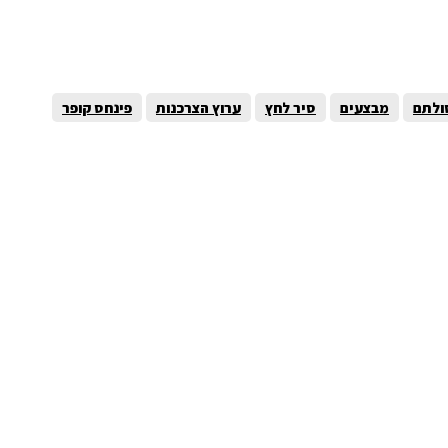
ולתם
מבצעים
סיר לחץ
ערוץ הצרכנות
פינחס קופר