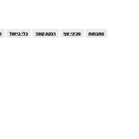
מחבתות
סכיני שף
רבקה קופר
כלי בישול
ס