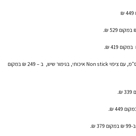
מארז 5 חלקים, סיר 20 ס"מ, סיר 24 ס"מ, מחבת 24 ס"מ, עם ציפוי Non stick איכותי, בגימור שיש, ב – 249 ₪ במקום