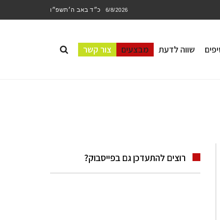
כ״ד באב ה׳תשפ״ו
6/8/2026
פים
שווה לדעת
מבצעים
צור קשר
רוצים להתעדכן גם בפייסבוק?