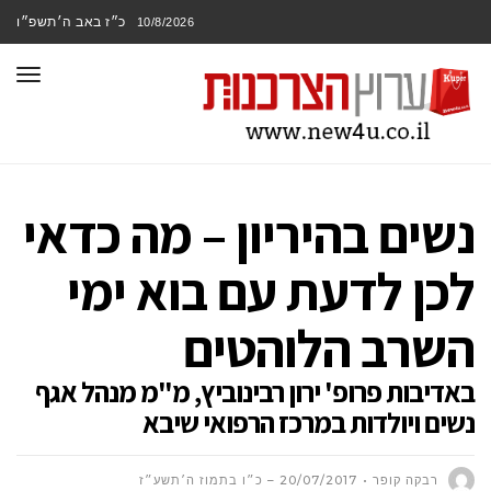
כ״ז באב ה׳תשפ״ו
10/8/2026
תפר
נשים בהיריון – מה כדאי
לכן לדעת עם בוא ימי
השרב הלוהטים
באדיבות פרופ' ירון רבינוביץ, מ"מ מנהל אגף
נשים ויולדות במרכז הרפואי שיבא
רבקה קופר
20/07/2017 – כ״ו בתמוז ה׳תשע״ז