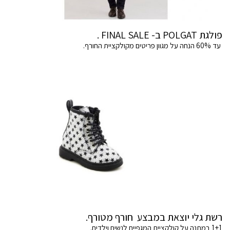
פולגת POLGAT ב- FINAL SALE .
עד 60% הנחה על מגוון פריטים מקולקציית החורף.
רשת גלי יוצאת במבצע חורף מטורף.
1+1 במתנה על קולקציית המגפיים לנשים וילדים.