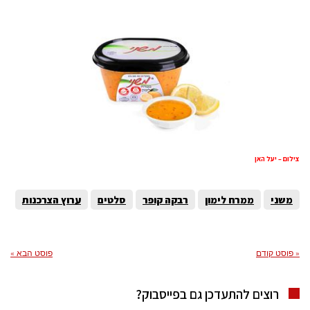
צילום – יעל האן
משני
ממרח לימון
רבקה קופר
סלטים
ערוץ הצרכנות
« פוסט קודם
פוסט הבא »
רוצים להתעדכן גם בפייסבוק?