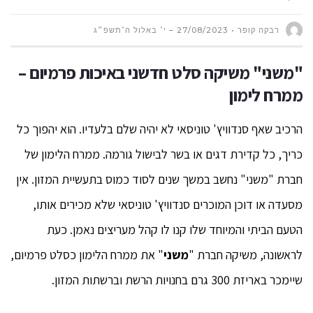
רבקה קופר
27/08/2023 – י׳ באלול ה׳תשפ״ג
"משני" משיקה סלט חדשני באיכות פרמיום –
ממרח לימון
הרכיב שאף סנדוויץ' טוניסאי לא יהיה שלם בלעדיו. הוא יהפוך כל
כריך, כל קדירת דגים או בשר לבישול גורמה. ממרח הלימון של
חברת "משני" נחשב במשך שנים לסוד כמוס בתעשיית המזון. אין
מסעדה או דוכן המוכרים סנדוויץ' טוניסאי שלא מכירים אותו,
הטעם הביתי והמיוחד שלו קנו לו קהל מעריצים נאמן. כעת
לראשונה, משיקה חברת "
משני
" את ממרח הלימון כסלט פרמיום,
שיימכר באריזת 300 גרם בחנויות הרשת וברשתות המזון.