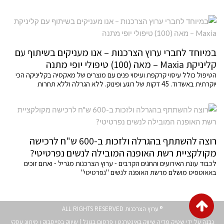
במיוחד לחברי ערוץ הצרכנות – אנו מעניקים בשיתוף עם
קליניקת Maxia – מאה (100) טיפולי יופי מתנה
הטיפול כולל עיסוי קרקפת ועיסוי פנים עם מוצרים של מאקסיה בקליניקה הכי
יוקרתית באשדוד. 45 דקות של רוגע ופינוק. ללא הגרלה וללא תחרות
רוצה להשתתף בהגרלה ולזכות ב-600 ש"ח לרכישה
מקולקציית רשת האופנה המובילה לנשים נפרטיטי?
לכבוד עונת האירועים והחגים הקרבים - ערוץ הצרכנות מגריל - ואתם זוכים
באאוטפיט מושלם מרשת האופנה לנשים "נפרטיטי"
גלילה
® ערוץ הצרכנות ALL RIGHTS RESERVED
לראש
נבנה על ידי שטיק מדיה
שיווק באינטרנט
ו
פרסום בגוגל
|
שיווק בפייסבוק
ו
מיתוג עסקי