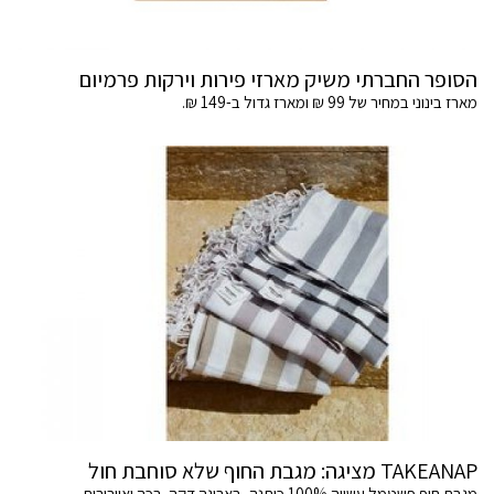
הסופר החברתי משיק מארזי פירות וירקות פרמיום
מארז בינוני במחיר של 99 ₪ ומארז גדול ב-149 ₪.
TAKEANAP מציגה: מגבת החוף שלא סוחבת חול
מגבת חוף פשטמל עשויה 100% כותנה, באריגה דקה, רכה ואוורירית.