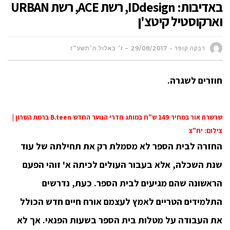
באדיבות: IDdesign, רשת ACE, רשת URBAN
וארקוסטיל קיטצ'ן
רבקה קופר
29/08/2017 – ז׳ באלול ה׳תשע״ז
חוזרים לשגרה.
שרשרת אור במחיר 149 ש"ח במותג חדרי הנוער החדש B.teen ברמת השרון |
צילום: יח"צ
החזרה לבית הספר לא מסמלת רק את תחילתה של עוד
שנת השכלה, אלא בעבור העולים לכיתה א' זוהי הפעם
הראשונה שהם מגיעים לבית הספר. כעת, נדרשים
התלמידים הטריים לאמץ לעצמם אורח חיים חדש הכולל
את העבודה על מטלות בית הספר בשעות הפנאי. אך לא