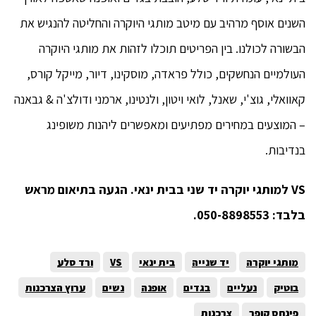
השנים אוסף מרהיב עם מיטב מותגי היוקרה והחליטה להנגיש את
הבשורה לכולנו. בין הפריטים תוכלו לזהות את מותגי היוקרה
העולמיים הנחשקים, כולל פראדה, מוסקינו, דיור, מייקל קורס,
קאוואלי, גוצ'י, שאנל, לואי ויטון, ולנטינו, ארמני ודולצ'ה & גבאנה
– המוצעים במחירים מפתיעים ומאפשרים ליהנות משופינג
בנדיבות.
VS
למותגי יוקרה יד שני בבית ינאי.
הגעה בתיאום מראש
בלבד: 050-8898553.
מותגי יוקרה
יד שנייה
בית ינאי
VS
ורד סלע
בוטיק
נעליים
בגדים
אופנה
נשים
ערוץ הצרכנות
פינחס קופר
צרכנות