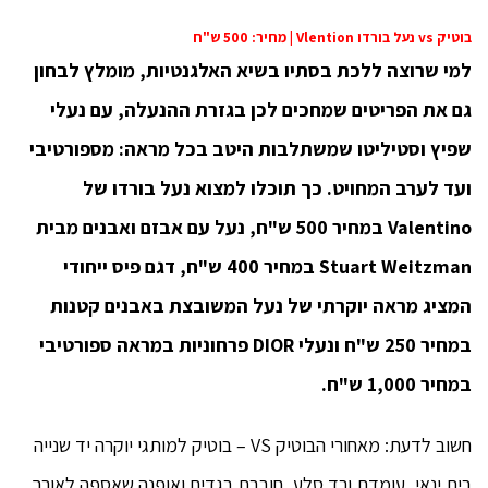
בוטיק vs נעל בורדו Vlention | מחיר: 500 ש"ח
למי שרוצה ללכת בסתיו בשיא האלגנטיות, מומלץ לבחון
גם את הפריטים שמחכים לכן בגזרת ההנעלה, עם נעלי
שפיץ וסטיליטו שמשתלבות היטב בכל מראה: מספורטיבי
ועד לערב המחויט. כך תוכלו למצוא נעל בורדו של
Valentino במחיר 500 ש"ח, נעל עם אבזם ואבנים מבית
Stuart Weitzman במחיר 400 ש"ח, דגם פיס ייחודי
המציג מראה יוקרתי של נעל המשובצת באבנים קטנות
במחיר 250 ש"ח ונעלי DIOR פרחוניות במראה ספורטיבי
במחיר 1,000 ש"ח.
חשוב לדעת: מאחורי הבוטיק VS – בוטיק למותגי יוקרה יד שנייה
בית ינאי, עומדת ורד סלע, חובבת בגדים ואופנה שאספה לאורך