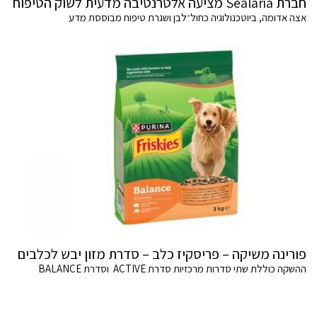
חברת Sealaria מציעה אלטרנטיבה מדעית לשוק הטיפוח
אצה אדומה, ביוטכנולוגיה כחול־לבן ושגרת טיפוח מבוססת מדע
פורינה משיקה – פריסקיז כלב – סדרת מזון יבש לכלבים
ההשקה כוללת שתי סדרות מרכזיות סדרת ACTIVE וסדרת BALANCE