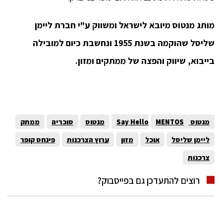
מותג מנטוס מיובא לישראל ומשווק ע"י חברת ליימן
שליסל שהוקמה בשנת 1955 ונחשבת כיום למובילה
בייבוא, שיווק והפצה של ממתקים ומזון.
מנטוס Say Hello
MENTOS
מנטוס
סוכריה
ממתק
ליימן שליסל
אוכל
מזון
ערוץ הצרכנות
פינחס קופר
צרכנות
רוצים להתעדכן גם בפייסבוק?