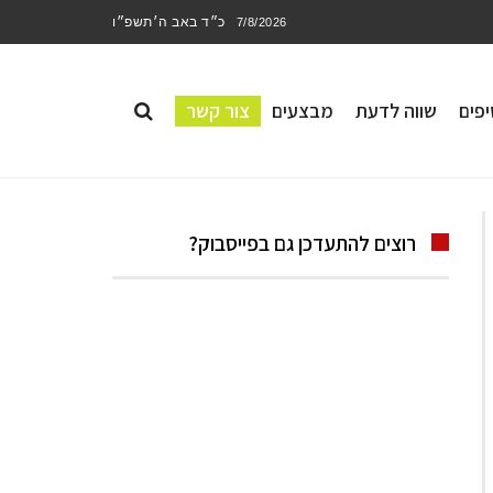
כ״ד באב ה׳תשפ״ו
7/8/2026
פים
שווה לדעת
מבצעים
צור קשר
רוצים להתעדכן גם בפייסבוק?