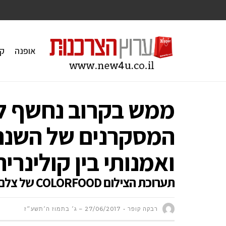
אופנה
ק
ממש בקרוב נחשף ל
המסקרנים של השנה 
ואמנותי בין קולינריה
תערוכת הצילום COLORFOOD של צלם המזון המוביל דן לב בשיתוף חברת חמת
רבקה קופר
27/06/2017 – ג׳ בתמוז ה׳תשע״ז