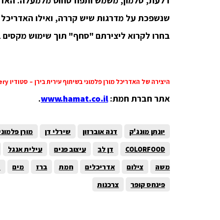
דלעת, סלמון, משמש ותפוז סחוט מלמעלה. האדר
בחרו לקרוא ליצירתם "סחף" תוך שימוש מקסים ב
היצירה של האדריכל מורן פלמוני בשיתוף עירית בירן – סטודיו Now Pottery
אתר חברת חמת:
www.hamat.co.il
.
יונתן מונג'ק
דנה אוברזון
שירלי דן
מורן פלמוני
COLORFOOD
דן לב
עיצוב פנים
עילית אנגל
משה
צילום
אדריכלים
חמת
ברז
מים
ת
פינחס קופר
צרכנות