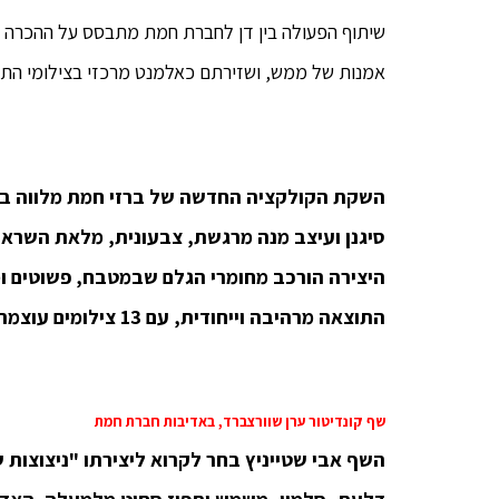
שיתוף הפעולה בין דן לחברת חמת מתבסס על ההכרה שפר
אמנות של ממש, ושזירתם כאלמנט מרכזי בצילומי הת
השקת הקולקציה החדשה של ברזי חמת מלווה בת
סיגנן ועיצב מנה מרגשת, צבעונית, מלאת השראה 
היצירה הורכב מחומרי הגלם שבמטבח, פשוטים ו
התוצאה מרהיבה וייחודית, עם 13 צילומים עוצמתיים, המעוררים את כל החושים.
שף קונדיטור ערן שוורצברד, באדיבות חברת חמת
השף אבי שטייניץ בחר לקרוא ליצירתו "ניצוצות 