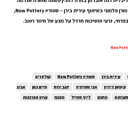
יכלית דנה אוברזון בחרה להכין פסטה שחורה שנדמה
שנשפכת על מדרגות שיש קררה, ואילו האדריכל מורן פלמוני בשיתוף עירית בירן – סטודיו Now Pottery,
פרחי, זרעי ומשיכות חרדל על מצע של חימר רטוב.
עירית בירן
סטודיו Now Pottery
קולינריה
קיטשן דיזיין
אבי שטייניץ
יוגב ירוס
חיים כהן
אביב
ערוכה
מתכון
לייף סטייל
מטבח
ערוץ הצרכנות