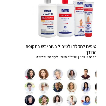
טיפים להקלה ולטיפול בעור יבש בתקופת
החורף
סדרת יו-לקטין של ד"ר פישר - לעור הכי יבש שיש