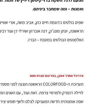
הפעם לרגל השקת ברזי קיטשן דיזיין של חמת. זו
ואמנות – ומה שמחבר ביניהם.
שפים בולטים כדוגמת חיים כהן, אביב משה, אורי שטייני
הראשונה, יונתן מונג'ק, דנה אוברזון ושירלי דן ועוד 
האלמנטים הבולטים במטבח – הברז.
אדריכל אושיר אסבן, באדיבות חברת חמת
תערוכת ה-COLORFOOD הראשונה הוצג
לויילה דנמרק ולמרסיי צרפת. זאת ועוד, עם השנים הפ
שפה אומנותית חדשה המעניקה לצלם ולשף חופש יצירה