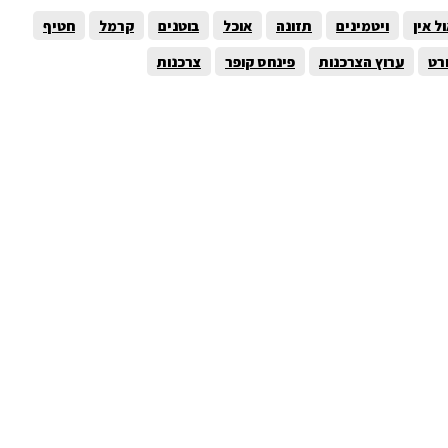
ל אין
ויטמינים
תזונה
אוכל
בוטנים
קרמל
חטיף
רט
ערוץ הצרכנות
פינחס קופר
צרכנות