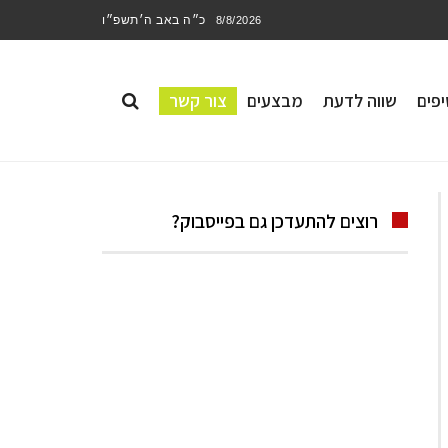
כ״ה באב ה׳תשפ״ו
8/8/2026
פים
שווה לדעת
מבצעים
צור קשר
רוצים להתעדכן גם בפייסבוק?