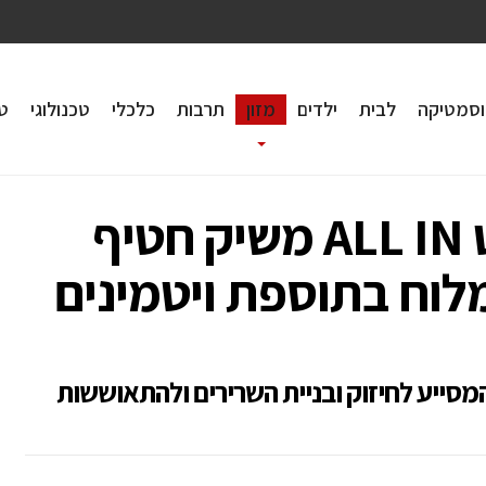
וסמטיקה
לבית
ילדים
מזון
תרבות
כלכלי
טכנולוגי
טי
מותג תזונת הספורט ALL IN משיק חטיף
לוח בתוספת ויטמינים
ווק בגודל ענק של 100 גרם המסייע לחיזוק ובניית השרירים ולהתאוששות