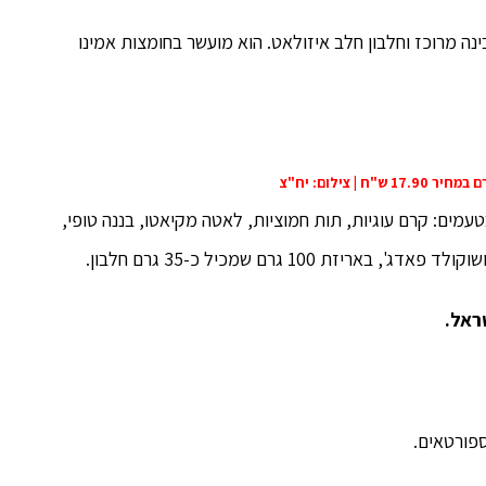
ון מי גבינה מרוכז וחלבון חלב איזולאט. הוא מועשר בחומצות אמינו
יף החדש מצטרף לסדרת חטיפי allin BUILT IT בטעמים: קרם עוגיות, תות חמוציות, לאטה מקיאטו, בננה טופי,
ראל.
ספורטאים.