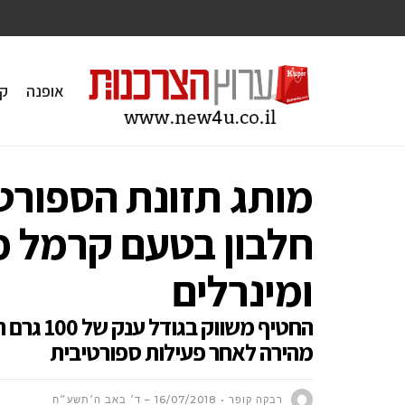
אופנה
ק
חלבון בטעם קרמל מ
ומינרלים
החטיף מש
מהירה לאחר פעילות ספורטיבית
רבקה קופר
16/07/2018 – ד׳ באב ה׳תשע״ח