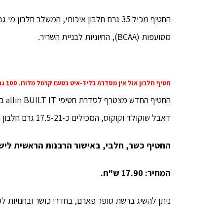
החטיף מכיל 35 גרם חלבון איכותי, המשלב חלב
מסועפות (BCAA), החיוניות לבניית השריר.
חטיף חלבון אול אין מסדרת בליד-איט בטעם קרמל מלוח. 100 גרם במחיר 17.90 ש"ח | צילום: יח"צ
החט
דאבל שוקולד וקוקוס, המכילים כ-17.5-21 גרם חלבון ושוקולד פאדג', באריזת 100 גרם שמכיל כ-35 גרם חלבון.
החטיף כשר, חלבי, באישור הרבנות הראשית ליש
המחיר: 17.90 ש"ח.
ניתן להשיג ברשת סופר פארם, בחדרי כושר ובחנויות ל