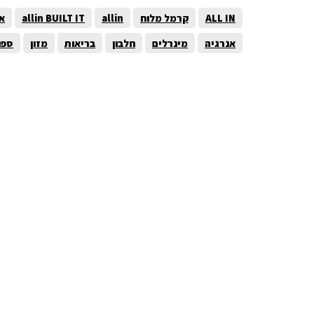
ALL IN
קרמל מלוח
allin
allin BUILT IT
או
אנרגיה
מינרלים
חלבון
בריאות
מזון
ספו