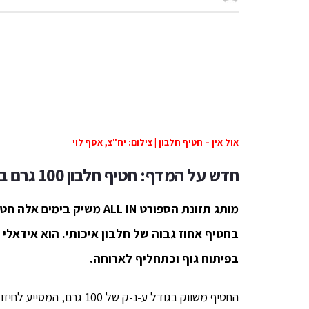
אול אין – חטיף חלבון | צילום: יח"צ, אסף לוי
חדש על המדף:
חטיף חלבון 100 גרם בטעם
מותג תזונת הספורט ALL IN מ
בחטיף אחוז גבוה של חלבון איכותי. הוא אידאלי
בפיתוח גוף וכתחליף לארוחה.
החטיף משווק בגודל ע-נ-ק של 100 גרם, המסייע לחיזוק ובניית השרירים ולהתאוששות מהירה לאחר פעילות ספורטיבית.