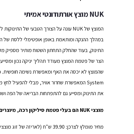
NUK
מוצץ אורתודונטי אמיתי
במהלך ההנקה ומותאמת באופן אופטימלי ללסת של הת
התינוק, בעוד שהחלק התחתון השטוח מותיר מספיק מקום
הצר של פטמת המוצץ מעודד תהליך יניקה נכון ומסיי
את התינוק ומסייע גם להתפתחות הבריאה של הפה ושמי
מוצצי NUK הם בעלי פטמת סיליקון רכה, מיוצרים בגרמניה, בטוחים לשימוש ואינם מכילים ביספנול A.
מחיר מומלץ לצרכן: 39.90 ש"ח (לאריזה של זוג מוצצים).