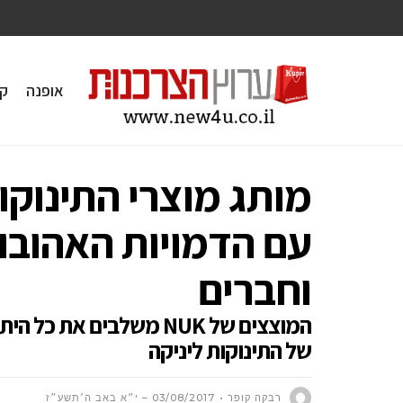
אופנה
ק
עם הדמויות האהובות
וחברים
המוצצים של NUK משלבים א
של התינוקות ליניקה
רבקה קופר
03/08/2017 – י״א באב ה׳תשע״ז