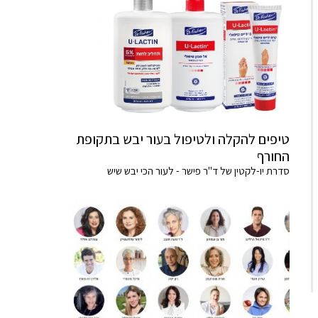
טיפים להקלה ולטיפול בעור יבש בתקופת
החורף
סדרת יו-לקטין של ד"ר פישר - לעור הכי יבש שיש