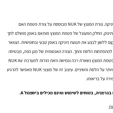
המוצץ של NUK עונה על הצורך הטבעי של התינוקות ליניקה. צורת המוצץ של NUK מבוססת על צורת פטמת האם
ינוק. החלק המעוגל של פטמת המוצץ מותאם באופן מושלם לחך
 ללשון לבצע את תנועת היניקה באופן טבעי ובחופשיות. הצוואר
ע להתפתחות הלסת והחך. הצורה האנטומית של מגן הפה, מבטיחה
שהמוצץ לא יכסה את האף ומאפשרת נשימה חופשית. פטמת המוצץ נשארת רכה וגמישה וזאת הודות למערכת NUK Air
System המאפשרת שחרור אוויר, מבלי להפעיל לחץ מיותר על הלסת והשיניים. עיצוב זה של מוצצי NUK מאפשר להרגיע
רה על בריאותו.