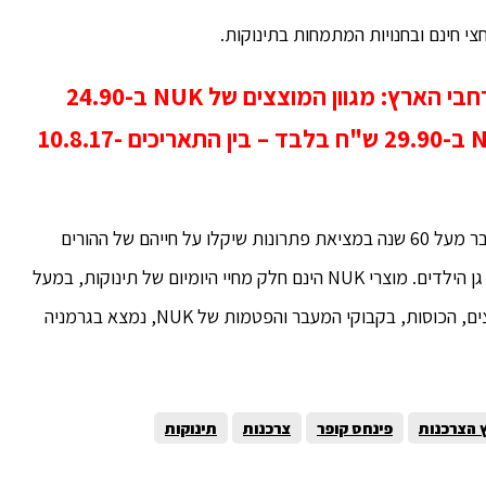
צי חינם ובחנויות המתמחות בתינוקות.
מבצע מיוחד בסניפי רשת סופר פארם ברחבי הארץ: מגוון המוצצים של NUK ב-24.90
ש"ח בלבד ומגוון בקבוקי האימון של NUK ב-29.90 ש"ח בלבד – בין התאריכים 10.8.17-
המותג NUK המתמחה בפיתוח מוצרי תינוקות, עוסק כבר מעל 60 שנה במציאת פתרונות שיקלו על חייהם של ההורים
ויתרמו להתפתחותם הבריאה של ילדיהם, מהלידה ועד גן הילדים. מוצרי NUK הינם חלק מחיי היומיום של תינוקות, במעל
ל-120 מדינות ברחבי העולם. אתר הייצור של כל המוצצים, הכוסות, בקבוקי המעבר והפטמות של NUK, נמצא בגרמניה
 הצרכנות
פינחס קופר
צרכנות
תינוקות