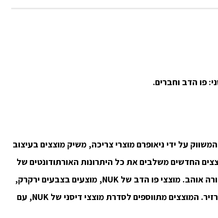
: פו הדב וחברים.
, המשווק על ידי ניאופרם מוצרי צריכה, משיק מוצצים בעיצוב
וצצים החדשים משלבים את כל היתרונות האורתודונטים של
מוצצי NUK, יחד עם עיצובים ייחודיים שכל ילד והורה אוהב. מוצצי פו הדב של NUK, מוצעים בצבעים ירקרק,
אדום ותכלת ובדמויות של פו הדב, טיגר, איה וחזרזיר. המוצצים מתווספים לסדרת מוצצי דיסני של NUK, עם