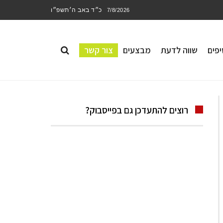
כ״ד באב ה׳תשפ״ו
7/8/2026
פים
שווה לדעת
מבצעים
צור קשר
רוצים להתעדכן גם בפייסבוק?