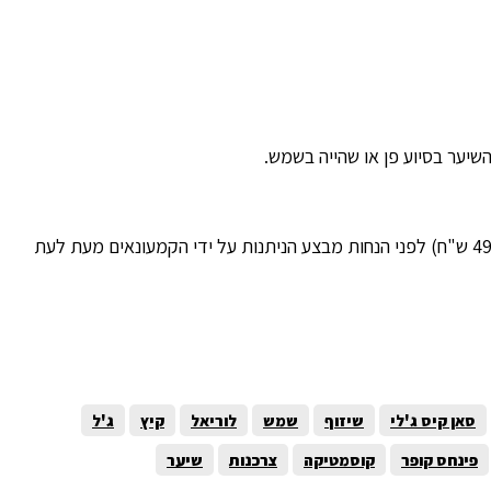
יער בסיוע פן או שהייה בשמש.
: 39.90 ש"ח במחיר השקה (במקום 49.90 ש"ח) לפני הנחות מבצע הניתנות על ידי הקמעונאים מעת לעת
סאן קיס ג'לי
שיזוף
שמש
לוריאל
קיץ
ג'ל
פינחס קופר
קוסמטיקה
צרכנות
שיער