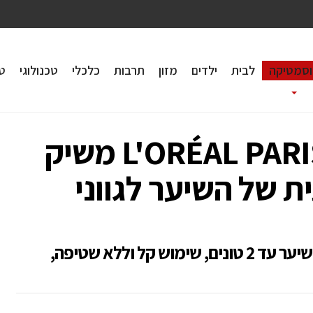
וסמטיקה
לבית
ילדים
מזון
תרבות
כלכלי
טכנולוגי
טי
מותג הקוסמטיקה L'ORÉAL PARIS משיק
 של השיער לגווני
SUNKISS JELLY מבהיר בהדרגה את השיער עד 2 טונים, שימוש קל וללא שטיפה,