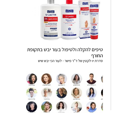
טיפים להקלה ולטיפול בעור יבש בתקופת
החורף
סדרת יו-לקטין של ד"ר פישר - לעור הכי יבש שיש