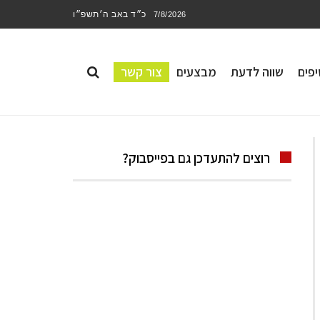
כ״ד באב ה׳תשפ״ו
7/8/2026
פים
שווה לדעת
מבצעים
צור קשר
רוצים להתעדכן גם בפייסבוק?