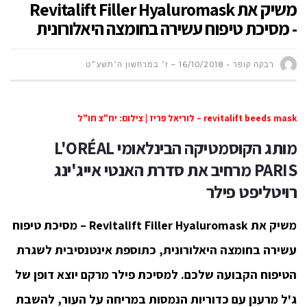
משיק את Revitalift Filler Hyaluromask
- מסיכת טיפוח עשירה בחומצה היאלורונית
רבקה קופר
16/10/2018 – ז׳ במרחשון ה׳תשע״ט
revitalift beeds mask – לוריאל פריז | צילום: יח"צ חו"ל
מותג הקוסמטיקה הבינלאומי
L'ORÉAL
PARIS
מרחיב את סדרת האנטי אייג'ינג
רויטליפט פילר
משיק את
Revitalift Filler Hyaluromask –
מסיכת טיפוח
עשירה בחומצה היאלורונית, כתוספת אינטנסיבית לשגרת
הטיפוח הקבועה שלכם.
למסיכת פילר מרקם יוצא דופן של
ג'ל מרענן עם כדוריות הנמסות במריחה על העור, להשבת