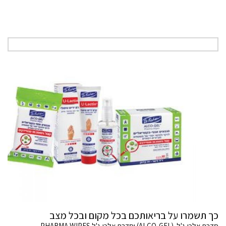
כך תשמרו על בריאותכם בכל מקום ובכל מצב
סדרת אלכו-ג'ל (ALCO-GEL) וסדרת אלכו-ג'ל PHARMA WIPES