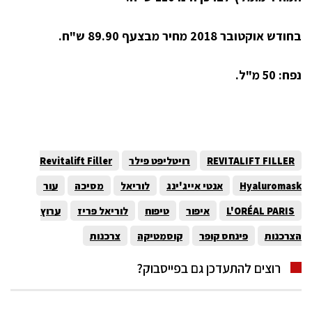
בחודש אוקטובר 2018 מחיר מבצעף 89.90 ש"ח.
נפח: 50 מ"ל.
REVITALIFT FILLER
רויטליפט פילר
Revitalift Filler
Hyaluromask
אנטי אייג'ינג
לוריאל
מסיכה
עור
L'ORÉAL PARIS
איפור
טיפוח
לוריאל פריז
ערוץ
הצרכנות
פינחס קופר
קוסמטיקה
צרכנות
רוצים להתעדכן גם בפייסבוק?