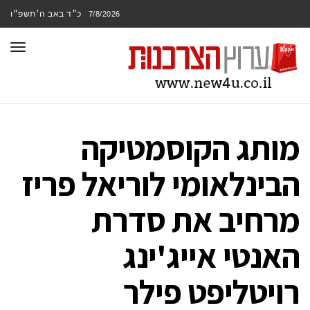
כ״ד באב ה׳תשפ״ו
7/8/2026
תפר
מותג הקוסמטיקה
הבינלאומי לוריאל פריז
מרחיב את סדרת
האנטי אייג'ינג
רויטליפט פילר