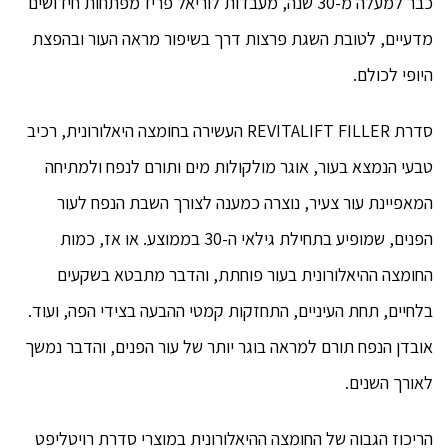
כבר למעלה מ-30 שנה, מעבדות לוריאל פריז מפתחות חידושים
מדעיים, לטובת השגת פרצות דרך בשיפור מראה העור ובהפצת
היופי לכולם.
סדרת REVITALIFT FILLER העשירה בחומצה היאלורונית, רכיב
טבעי הנמצא בעור, אוגר מולקולות מים ותורם לנפח ולמתיחה
המאפיינת עור צעיר, נוצרה כמענה לצורך השבת הנפח לעור
הפנים, שמופיע בתחילת גילאי ה-30 בממוצע. או אז, כמות
החומצה ההיאלורונית בעור פוחתת, והדבר מתבטא בשקעים
בלחיים, תחת העיניים, התחזקות קמטי ההבעה בצידי הפה, ועוד.
אובדן הנפח תורם למראה בוגר יותר של עור הפנים, והדבר נמשך
לאורך השנים.
הריכוז הגבוה של החומצה ההיאלורונית במוצרי סדרת רויטליפט