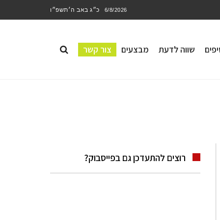
כ״ג באב ה׳תשפ״ו
6/8/2026
פים
שווה לדעת
מבצעים
צור קשר
רוצים להתעדכן גם בפייסבוק?