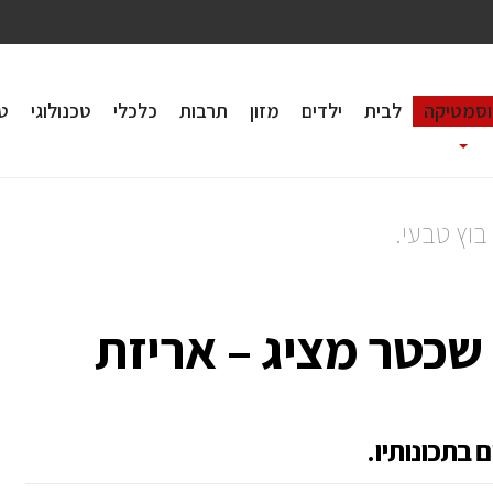
וסמטיקה
לבית
ילדים
מזון
תרבות
כלכלי
טכנולוגי
טי
בוץ טבעי.
שכטר מציג – אריזת
 בתכונותיו.