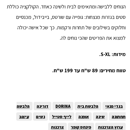
הנוחים ללבישה ומתאימים לבית ולשינה כאחד. הקולקציה כוללת
סטים בגזרות מנצחות: גופייה עם שורטס, בייבידול, מכנסיים
וחלוקים בשילובים של תחרות ורקמות. כך שכל אישה יכולה
למצוא את הפריטים שהכי נוחים לה.
מידות: S-XL.
טווח מחירים: 89 ש"ח עד 199 ש"ח.
בגדי פנאי
הלבשת בית
DORINA
דורינה
הלבשה
תחתונה
שינה
אופנה
לייף סטייל
נשים
עיצוב
ערוץ הצרכנות
פינחס קופר
צרכנות