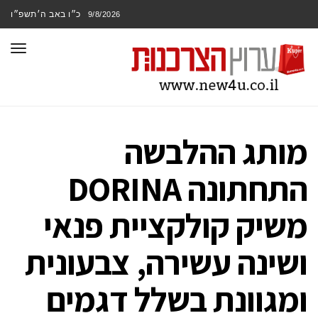
כ״ו באב ה׳תשפ״ו
9/8/2026
תפר
מותג ההלבשה
התחתונה DORINA
משיק קולקציית פנאי
ושינה עשירה, צבעונית
ומגוונת בשלל דגמים