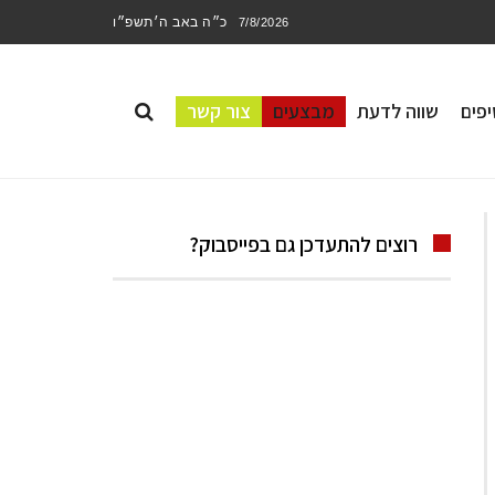
כ״ה באב ה׳תשפ״ו
7/8/2026
פים
שווה לדעת
מבצעים
צור קשר
רוצים להתעדכן גם בפייסבוק?