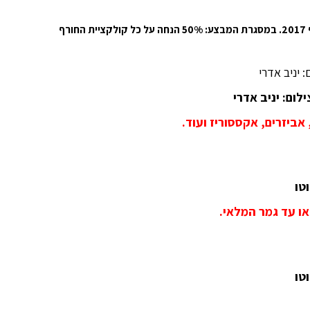
רשת האופנה GOLBARY, יוצאת במבצע על קולקציית חורף 2017. במסגרת המבצע: 50% הנחה על כל קולקציית החורף
אביזרים, אקססוריז ועוד.