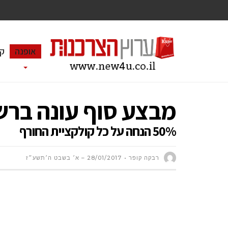
אופנה
ק
מבצע סוף עונה ברשת BARY
50% הנחה על כל קולקציית החורף
רבקה קופר
28/01/2017 – א׳ בשבט ה׳תשע״ז