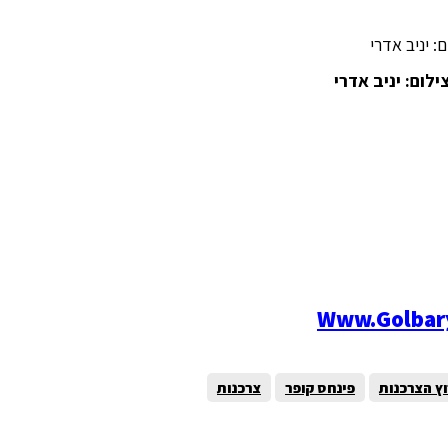
Www.golbary
ץ הצרכנות
פינחס קופר
צרכנות