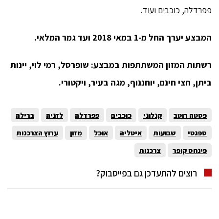
פפרדלה, כוכבים ועוד.
המבצע יערך החל מ-1 במאי 2018 ועד גמר המלאי.
רשתות המזון המשתתפות במבצע: שופרסל, רמי לוי, יינות
ביתן, חצי חינם, יוחננוף, מגה בעיר, ויקטורי.
פסטה רוטב
קנלוני
כוכבים
פפרדלה
לזניה
ברילה
ספגטי
שבועות
איטליה
אוכל
מזון
ערוץ הצרכנות
פינחס קופר
צרכנות
רוצים להתעדכן גם בפייסבוק?