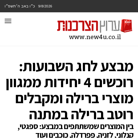
כ״ו באב ה׳תשפ״ו
9/8/2026
תפר
מבצע לחג השבועות:
רוכשים 4 יחידות ממגוון
מוצרי ברילה ומקבלים
רוטב ברילה במתנה
בין המוצרים שמשתתפים במבצע: ספגטי,
קנלוני, לזניה, פפרדלה, כוכבים ועוד