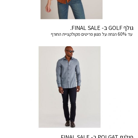
גולף GOLF ב- FINAL SALE.
עד 60% הנחה על מגוון פריטים מקולקציית החורף
פולגת POLGAT ב- FINAL SALE .