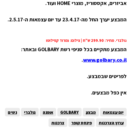
אביזרים, אקססוריז, מוצרי HOME ועוד.
המבצע יערך החל מה-23.4.17 עד יום עצמאות ה-2.5.17.
גולברי. מחיר: 299.90 ש"ח |
צילום: נמרוד קפילוטו
המבצע מתקיים בכל סניפי רשת
GOLBARY
ובאתר:
.
www.golbary.co.il
לפריטים שבמבצע.
אין כפל מבצעים.
יום עצמאות
מבצע
GOLBARY
אופנה
גולברי
נשים
ערוץ הצרכנות
פינחס קופר
צרכנות