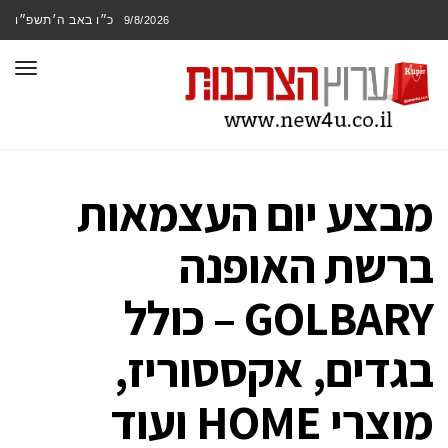
כ״ו באב ה׳תשפ״ו
9/8/2026
תפר
מבצע יום העצמאות
ברשת האופנה
GOLBARY – כולל
בגדים, אקססוריז,
מוצרי HOME ועוד