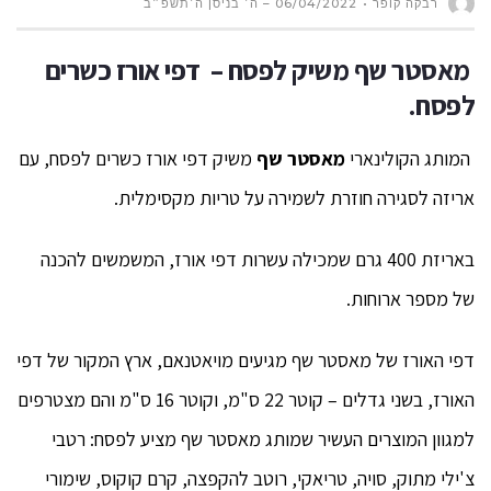
רבקה קופר
06/04/2022 – ה׳ בניסן ה׳תשפ״ב
מאסטר שף משיק לפסח –
דפי אורז
כשרים
לפסח.
המותג הקולינארי
מאסטר שף
משיק דפי אורז כשרים לפסח, עם
אריזה לסגירה חוזרת לשמירה על טריות מקסימלית.
באריזת 400 גרם שמכילה עשרות דפי אורז, המשמשים להכנה
של מספר ארוחות.
דפי האורז של מאסטר שף מגיעים מויאטנאם, ארץ המקור של דפי
האורז, בשני גדלים – קוטר 22 ס"מ, וקוטר 16 ס"מ והם מצטרפים
למגוון המוצרים העשיר שמותג מאסטר שף מציע לפסח: רטבי
צ'ילי מתוק, סויה, טריאקי, רוטב להקפצה, קרם קוקוס, שימורי