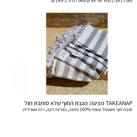
מארז בינוני במחיר של 99 ₪ ומארז גדול ב-149 ₪.
TAKEANAP מציגה: מגבת החוף שלא סוחבת חול
מגבת חוף פשטמל עשויה 100% כותנה, באריגה דקה, רכה ואוורירית.