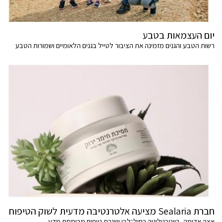
יום העצמאות בטבע
רשות הטבע והגנים מזמינה את הציבור לטייל בגנים הלאומיים ושמורות הטבע
חברת Sealaria מציעה אלטרנטיבה מדעית לשוק הטיפוח
אצה אדומה, ביוטכנולוגיה כחול־לבן ושגרת טיפוח מבוססת מדע