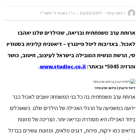
רבקה קופר
22/02/2017 – כ״ו בשבט ה׳תשע״ז
ארוחת ערב משפחתית ובריאה, שהילדים שלנו יאהבו
לאכול. באדיבות
ליטל פיינגרץ – דיאטנית קלינית בסטודיו
סי, הרשת הנשית המובילה בישראל לעיצוב, חיטוב, כושר
והרזיה 5045* ובאתר:
www.studioc.co.il
.
ליטל פיינגרץ | צילום: שרון מלכי
ארוחת ערב משפחתית בה כל בני המשפחה יושבים לאכול כבר
ידועה כמשפיעה על הרגלי האכילה של הילדים שלנו. כשאוכלים
ביחד האכילה היא מסודרת ובריאה יותר. הצריכה של מזונות
בריאים כמו ירקות, פירות, דגנים מלאים, ומזונות עשירים בברזל