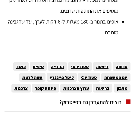
מוסיפים את התוספות שרוצים.
אופים בתנור ב-180 מעלות ל-6 דקות לערך, עד שהגבינה
מותכת.
ארוחה
דיאטה
סטודיו סי
הרזייה
טיפים
כושר
יום המשפחה
סטודיו C
ליטל פיינגרץ
שווה לדעת
מתכון
בריאות
ערוץ הצרכנות
פינחס קופר
צרכנות
רוצים להתעדכן גם בפייסבוק?