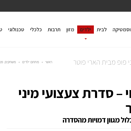
וסמטיקה
לבית
ילדים
מזון
תרבות
כלכלי
טכנולוגי
טי
י פופ מבית הארי פוטר
ראשי
»
מתחם ילדים
»
משחקים, פנאי
י – סדרת צעצועי מיני
לול מגוון דמויות מהסדרה