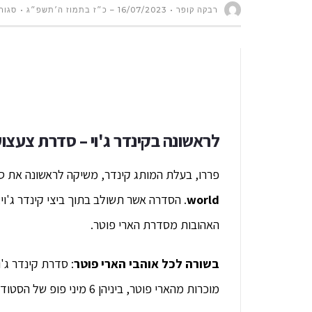
רבקה קופר
16/07/2023 – כ״ז בתמוז ה׳תשפ״ג
סגור
לראשונה בקינדר ג
'
וי –
סדרת צעצועי
פררו, בעלת המותג קינדר, משיקה לראשונה את סד
world
האהובות מסדרת הארי פוטר.
בשורה לכל אוהבי הארי פוטר
: סדרת קינדר ג'ו
מוכרות מהארי פוטר, ביניהן 6 מיני פופ של הסטודנטים המוכרים מהוגוורטס ו-6 מיני פופ של המורים.