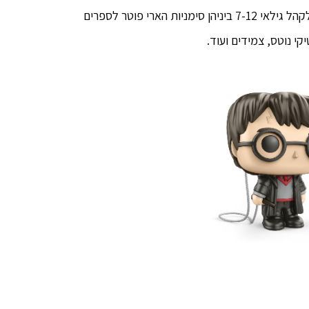
הארי
לצד זאת הסדרה כוללת 12 אביזרים המותאמים לקהל גילאי 7-12 ביניהן סימניות הארי פוטר לספרים
פוטר
י נוטס, צמידים ועוד.
הסדרה
תשולב
בתוך
ביצי
קינדר
ג'וי
ותכלול
מגוון
דמויות