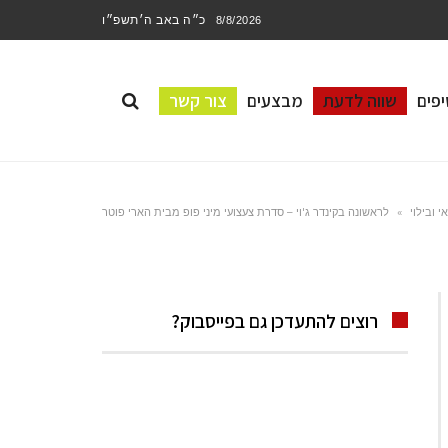
כ״ה באב ה׳תשפ״ו
8/8/2026
פים
שווה לדעת
מבצעים
צור קשר
 ובילוי
»
לראשונה בקינדר ג'וי – סדרת צעצועי מיני פופ מבית הארי פוטר
רוצים להתעדכן גם בפייסבוק?