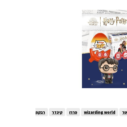
טר
wizarding world
פררו
קינדר
רבקה