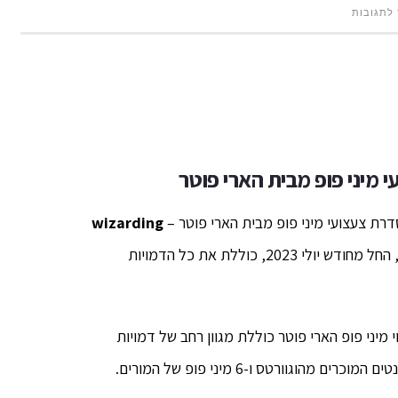
על
 לתגובות
לראשונה
בקינדר
ג'וי
–
 מיני פופ
מבית הארי פוטר
סדרת
רת צעצועי מיני פופ מבית הארי פוטר –
wizarding
צעצועי
. הסדרה אשר תשולב בתוך ביצי קינדר ג'וי, החל מחודש יולי 2023, כוללת את כל הדמויות
מיני
פופ
י מיני פופ הארי פוטר כוללת מגוון רחב של דמויות
מבית