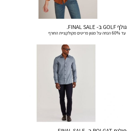
גולף GOLF ב- FINAL SALE.
עד 60% הנחה על מגוון פריטים מקולקציית החורף
פולגת POLGAT ב- FINAL SALE .