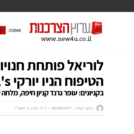
אופנה
ק
לוריאל פותחת חנוי
הטיפוח הניו יורקי Kiehl's
בקניונים: עופר גרנד קניון חיפה, מלחה ירושלים ובקנ
רבקה קופר
18/06/2017 – כ״ד בסיון ה׳תשע״ז