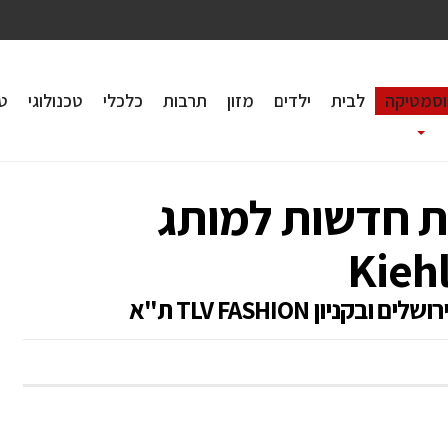
וסמטיקה
לבית
ילדים
מזון
תרבות
כלכלי
טכנולוגי
טי
ות חדשות למותג
יון TLV FASHION ת"א