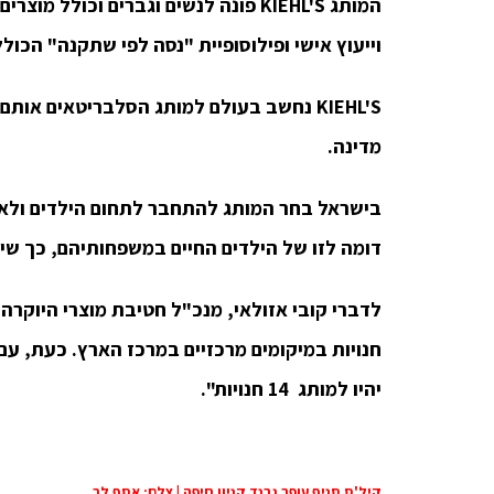
המותג
KIEHL'S
פונה לנשים וגברים וכולל מוצרים
וייעוץ אישי ופילוסופיית "נסה לפי שתקנה" הכול
KIEHL'S
נחשב בעולם למותג הסלבריטאים אותם מ
מדינה.
בישראל בחר המותג להתחבר לתחום הילדים ולאמ
דומה לזו של הילדים החיים במשפחותיהם, כך שיו
לדברי קובי אזולאי, מנכ"ל חטיבת מוצרי היוקר
יהיו למותג 14 חנויות".
קיל'ס סניף עופר גרנד קניון חיפה | צלם: אסף לב