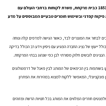
Kiehl's – מותג הטיפוח הניו-יורקי שהוקם בשנת 1851 כבית מרקחת, משרת לקוחות ברחבי העולם עם
 פיקוח קפדני ובשימוש חומרים טבעיים המבוססים על מדע
 אלו שאוהבים לבחור את המוצרים לבד, כאשר הגישה למדפים קלה ונוחה
ולל ייעוץ של נציג החברה המגיע עם ניסיון וידע רב הכולל בדיקה
 הנציגים לובשים חלוק מסורתי לבן כפי שנהוג בבתי המרקחת.
ושקו בשותפות בין הכימאים של המותג לבין פאנל של דרמטולוגים
 פונקציונלי, המאפשר ללקוח למצוא במהירות את הפתרון
אלמנטים חוזרים המלווים את המותג בכל חנויות הרשת ומזוהים