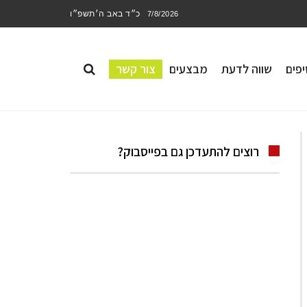
כ״ד באב ה׳תשפ״ו
7/8/2026
פים
שווה לדעת
מבצעים
צור קשר
רוצים להתעדכן גם בפייסבוק?