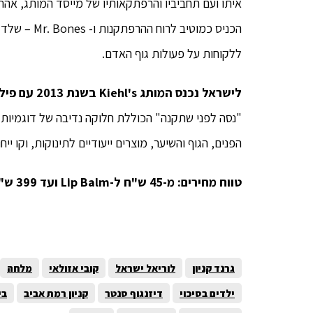
איתו ועם תחביביו והרפתקאותיו של מייסד המותג, אהרון
הכניס כמוטי
ללקוחות על פעולות גוף האדם.
לישראל נכנס המותג Kiehl's בשנת 2013 עם פילוסופיית ההתנסות הייחודית שלו
הפנים, הגוף והשיער, מוצרים ייעודיים לתינוקות, וקו ייח
טווח מחירים: מ-45 ש"ח ל-Lip Balm ועד 399 ש"ח לסרום עיניים.
גרנד קניון
לוריאל ישראל
קובי אזולאי
מלחה
ילדים בסיכוי
דיזנגוף סנטר
קניון רמת אביב
בי