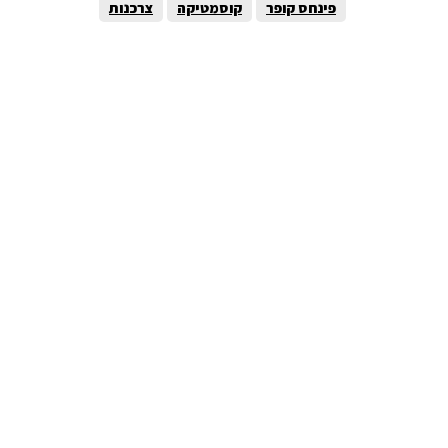
פינחס קופר
קוסמטיקה
צרכנות