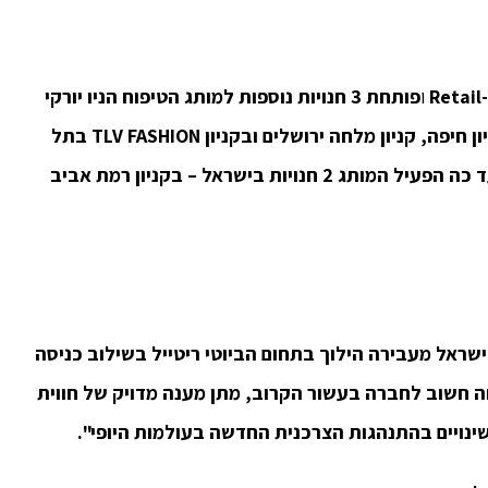
Retail
ו
פותחת 3 חנויות נוספות למותג הטיפוח הניו יורקי
ון חיפה, קניון מלחה ירושלים
ובקניון
TLV FASHION
בתל
אביב. החנויות משתרעות על שטח של 50 מ"ר. עד כה הפעיל המותג 2 חנויות בישראל – בקניון רמת אביב
ישראל מעבירה הילוך בתחום הביוטי ריטייל בשילוב כניסה
ה חשוב לחברה בעשור הקרוב, מתן מענה מדויק של חווית
ינויים בהתנהגות הצרכנית החדשה בעולמות היופי".