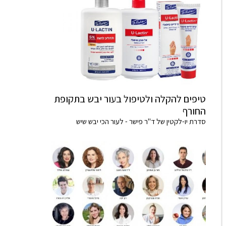
טיפים להקלה ולטיפול בעור יבש בתקופת
החורף
סדרת יו-לקטין של ד"ר פישר - לעור הכי יבש שיש