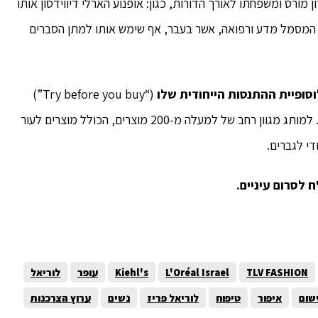
 מורס ומשפחתו לאורך הדורות, כגון: אופנוע הארלי דיווידסון אותו
ב לרוח ההרפתקנות ו- Mr. Bones – שלד המסמל מדע ורפואה, אשר בעבר, אף שימש אותו למתן הסברים
(“Try before you buy”)
"נסה לפני שתקנה" הכוללת חלוקה נדיבה של דוגמיות. למותג מגוון רחב של למעלה מ-200 מוצרים, הכולל מוצרים לעור
ודי לגברים.
TLV FASHION
L'Oréal Israel
Kiehl's
עופר
לוריאל
שום
איפור
טיפוח
לוריאל פריז
נשים
ערוץ הצרכנות