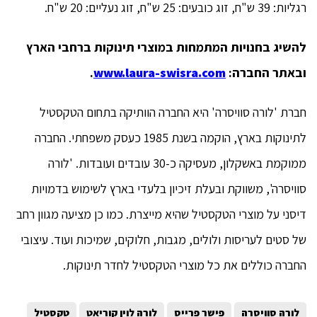
רגליות: 39 ש"ח, זוג כובעים: 25 ש"ח, זוג נעליים: 20 ש"ח.
להשיג בחנויות המתמחות במוצרי תינוקות ברחבי הארץ
ובאתר החברה:
www.laura-swisra.com
.
חברת 'לורה סוויסרה' היא החברה הוותיקה בתחום הטקסטיל
לתינוקות בארץ, הוקמה בשנת 1985 כעסק משפחתי. החברה
ממוקמת באשקלון, מעסיקה כ-30 עובדים ועובדות. 'לורה
סוויסרה', משווקת ובעלת זיכיון בלעדי בארץ לשימוש בדמויות
דיסני על מוצרי הטקסטיל שהיא מייצרת. כמו כן מציעה מגוון רחב
של סטים לעריסות ולולים, מגבות, חלוקים, שמיכות ועוד. עיצובי
החברה כוללים את כל מוצרי הטקסטיל לחדר תינוקות.
לורה סוויסרה
פישר פרייס
לורה לוין קוריאט
טקסטיל