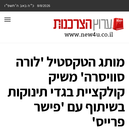
כ״ה באב ה׳תשפ״ו
8/8/2026
תפר
מותג הטקסטיל 'לורה
סוויסרה' משיק
קולקציית בגדי תינוקות
בשיתוף עם 'פישר
פרייס'