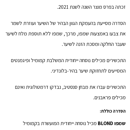
זכתה בפרס מוצר השנה לשנת 2021.
BLOND.
הסדרה מסייעת בהעמקת הגוון הבהיר של השיער ועוזרת לשמר
הסדרה
את צבעו באמצעות שמפו, מרכך, שמפו ללא תוספת מלח לשיער
מסייעת
שעבר החלקה ומסכת הזנה לשיער.
בהעמקת
התכשירים מכילים נוסחה ייחודית המשלבת קמומיל ופיגמנטים
הגוון
המסייעים לתחזוקת שיער בהיר-בלונדיני.
הבהיר
התכשירים עברו את מבחן סנסטיב, נבדקו דרמטולוגית ואינם
של
מכילים פראבנים.
השיער
הסדרה כוללת:
ועוזרת
שמפו
BLOND
מכיל נוסחה ייחודית המועשרת בקמומיל
לשמר