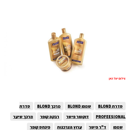
צילום יעל האן
סדרת BLOND
שמפו BLOND
מרכך BLOND
סדרת
PROFEESIONAL
דוקטור פישר
רבקה קופר
מרכך שיער
שמפו
ד"ר פישר
ערוץ הצרכנות
פינחס קופר