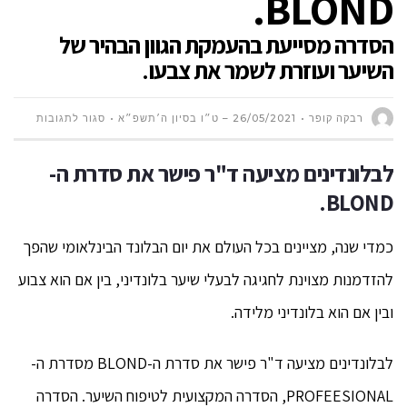
BLOND.
הסדרה מסייעת בהעמקת הגוון הבהיר של
השיער ועוזרת לשמר את צבעו.
על
רבקה קופר
26/05/2021 – ט״ו בסיון ה׳תשפ״א
סגור לתגובות
לבלונדי
לבלונדינים מציעה ד"ר פישר את סדרת ה-
BLOND.
מציעה
ד"ר
כמדי שנה, מציינים בכל העולם את יום הבלונד הבינלאומי שהפך
להזדמנות מצוינת לחגיגה לבעלי שיער בלונדיני, בין אם הוא צבוע
פישר
ובין אם הוא בלונדיני מלידה.
את
סדרת
לבלונדינים מציעה ד"ר פישר את סדרת ה-BLOND מסדרת ה-
PROFEESIONAL, הסדרה המקצועית לטיפוח השיער. הסדרה
ה-