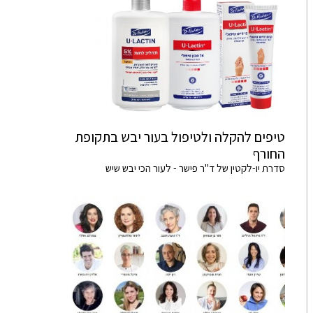
טיפים להקלה ולטיפול בעור יבש בתקופת
החורף
סדרת יו-לקטין של ד"ר פישר - לעור הכי יבש שיש