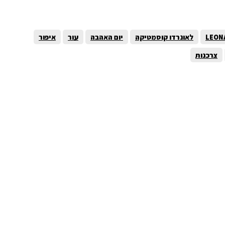
LEON
לאונרדו קוסמטיקה
יום האהבה
עור
איפור
צרכנות