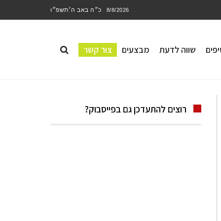
כ״ה באב ה׳תשפ״ו
8/8/2026
פים
שווה לדעת
מבצעים
צור קשר
רוצים להתעדכן גם בפייסבוק?