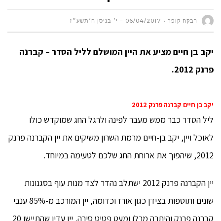
רבקה קופר
06/04/2017 – י׳ בניסן ה׳תשע״ז
יקב בן חיים מציע את היין המושלם לליל הסדר – קברנה
פרנק 2012.
יקב בן חיים קברנה פרנק 2012
ליל הסדר כבר ממש מעבר לפינה ולרגל החג שמוקדש כולו
לאוכל ויין, יקב בן-חיים מרמת השרון משיקים את יין הקברנה פרנק
2012, שיהפוך את ארוחת החג שלכם לטעימה במיוחד.
יין הקברנה פרנק 2012 ישתלב נהדר לצד מנות עוף בסגנונות
שונים ותוספות בצידן כגון אורז וכדומה, יין המורכב מ-85% ענבי
קברנה פרנק והיתרה מרלו ומעט פטיט סירה, יין עדין שהתיישן 20