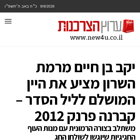
כ״ה באב ה׳תשפ״ו
8/8/2026
תפר
יקב בן חיים מרמת
השרון מציע את היין
המושלם לליל הסדר –
קברנה פרנק 2012
משתלב בצורה הרמונית עם מנות העוף
החגיגיות שיוגשו לשולחן החג