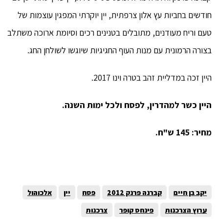
חודשים בחביות עץ אלון צרפתית, יין יוקרתי המפגין עוצמות של
טעם וריח מעודנים, מתובלים בטנינים רכים וסיומת ארוכה משתלב
בצורה הרמונית עם מנות העוף החגיגיות שיוגשו לשולחן החג.
היין זכה במדליית זהב בטרה וינו 2017.
היין כשר למהדרין, לפסח ולכל ימות השנה.
מחיר: 145 ש"ח.
יקב בן חיים
קברנה פרנק 2012
פסח
יין
אלכוהול
ערוץ הצרכנות
פינחס קופר
צרכנות